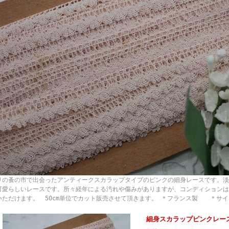
リの蚤の市で出会ったアンティークスカラップタイプのピンクの細身レースです。淡
可愛らしいレースです。所々経年による汚れや傷みがありますが、コンディションは
いただけます。 50cm単位でカット販売させて頂きます。 ＊フランス製 ＊サイ
細身スカラップピンクレー