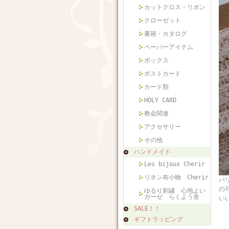
カットクロス・リボン
クローゼット
書籍・カタログ
ペーパーアイテム
ボックス
ポストカード
カード類
HOLY CARD
教会関連
アクセサリー
その他
ハンドメイド
Les bijoux Cherir
リネン布小物 Cherir
パ
の
ゆるり刺繍 心地よい
ガーゼ らくよう舎
い
SALE！！
ギフトラッピング