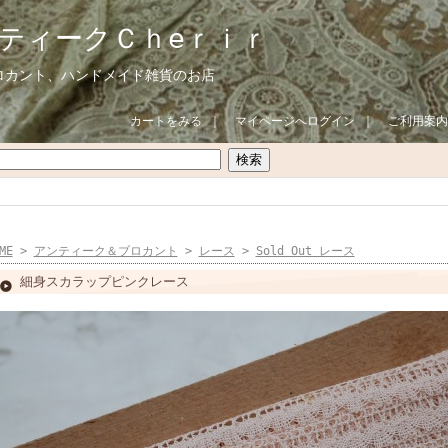
ティークＣｈeｒｉｒ
ロカント、ハンドメイド雑貨のお店
カートをみる
｜
マイページへログイン
｜
ご利用案内
ME
>
アンティーク＆ブロカント
>
レース
>
Sold Out レース
細身スカラップピンクレース