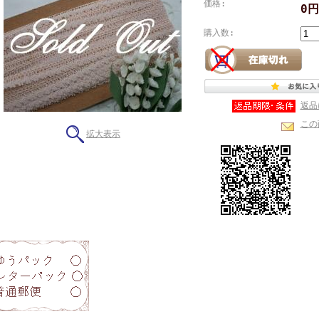
価格:
0
購入数:
返品
この
拡大表示