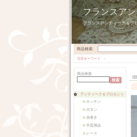
フランスアン
フランスアンティーク＆ブ
商品検索
注目キーワード
商品検索
HO
アンティーク＆ブロカント
キッチン
ボタン
糸巻き
手芸用品
レース