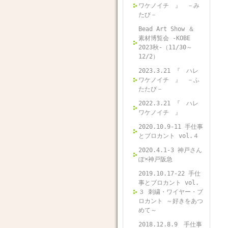
ワケノイチ 』 －み
たび－
Bead Art Show ＆
素材博覧会 -KOBE
2023秋-（11/30～
12/2）
2023.3.21 『 ハレ
ワケノイチ 』 －ふ
たたび－
2022.3.21 『 ハレ
ワケノイチ 』
2020.10.9-11 手仕事
とブロカント vol.４
2020.4.1-3 神戸さん
ぽ×神戸阪急
2019.10.17-22 手仕
事とブロカント vol.
３ 刺繍・ワイヤー・ブ
ロカント ～好きをあつ
めて～
2018.12.8.9 手仕事