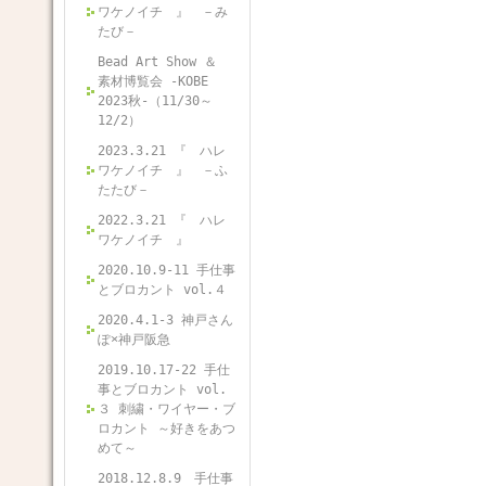
ワケノイチ 』 －み
たび－
Bead Art Show ＆
素材博覧会 -KOBE
2023秋-（11/30～
12/2）
2023.3.21 『 ハレ
ワケノイチ 』 －ふ
たたび－
2022.3.21 『 ハレ
ワケノイチ 』
2020.10.9-11 手仕事
とブロカント vol.４
2020.4.1-3 神戸さん
ぽ×神戸阪急
2019.10.17-22 手仕
事とブロカント vol.
３ 刺繍・ワイヤー・ブ
ロカント ～好きをあつ
めて～
2018.12.8.9 手仕事