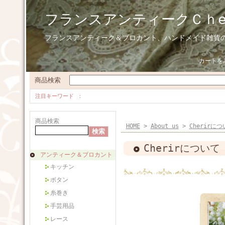
フランスアンティークＣｈ
フランスアンティーク＆ブロカント、ハンドメイド雑貨
カートを
商品検索
注目キーワード
商品検索
HOME
>
About us
>
Cherirに
Cherirについて
アンティーク＆ブロカント
キッチン
ボタン
糸巻き
手芸用品
レース