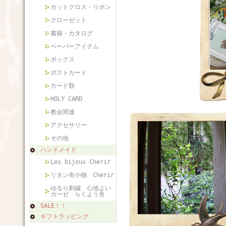
カットクロス・リボン
クローゼット
書籍・カタログ
ペーパーアイテム
ボックス
ポストカード
カード類
HOLY CARD
教会関連
アクセサリー
その他
ハンドメイド
Les bijoux Cherir
リネン布小物 Cherir
ゆるり刺繍 心地よい
ガーゼ らくよう舎
SALE！！
ギフトラッピング