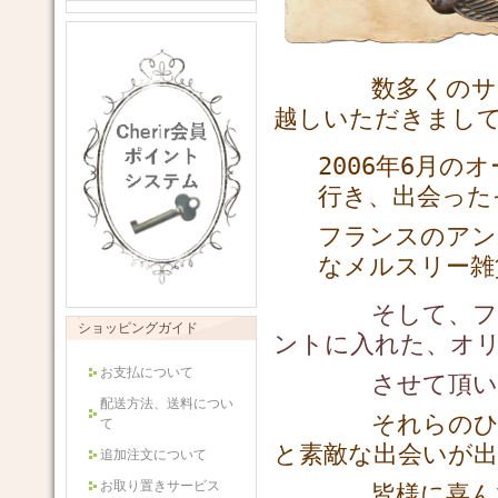
数多くのサイトの
越しいただきまし
2006年6月
行き、出会った
フランスの
アン
なメルスリー
雑
そして、フラン
ショッピングガイド
ントに入れた、
オ
お支払について
させて頂いて
配送方法、送料につい
それらのひとつ
て
と素敵な出会いが
追加注文について
お取り置きサービス
皆様に喜んで頂