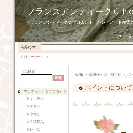
フランスアンティークＣｈ
フランスアンティーク＆ブロカント、ハンドメイド雑貨
カートを
商品検索
注目キーワード
商品検索
HOME
>
会員様へのお知らせ
>
ポ
ポイントについて
アンティーク＆ブロカント
キッチン
ボタン
糸巻き
手芸用品
レース