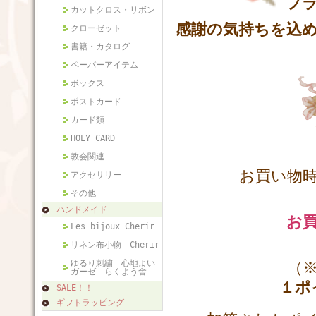
フラ
カットクロス・リボン
感謝の気持ちを込
クローゼット
書籍・カタログ
ペーパーアイテム
ボックス
ポストカード
カード類
HOLY CARD
教会関連
お買い物
アクセサリー
その他
ハンドメイド
お
Les bijoux Cherir
リネン布小物 Cherir
ゆるり刺繍 心地よい
（※クレジ
ガーゼ らくよう舎
１ポ
SALE！！
ギフトラッピング