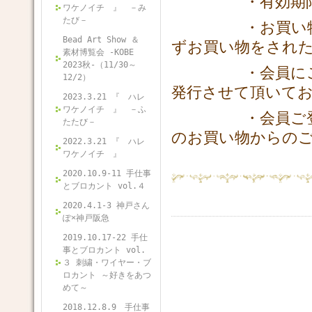
・有効期限を過
ワケノイチ 』 －み
たび－
・お買い物時に
Bead Art Show ＆
ずお買い物をされ
素材博覧会 -KOBE
2023秋-（11/30～
・会員にご登録
12/2）
発行させて頂いて
2023.3.21 『 ハレ
ワケノイチ 』 －ふ
・会員ご登録後
たたび－
のお買い物からの
2022.3.21 『 ハレ
ワケノイチ 』
2020.10.9-11 手仕事
とブロカント vol.４
2020.4.1-3 神戸さん
ぽ×神戸阪急
2019.10.17-22 手仕
事とブロカント vol.
３ 刺繍・ワイヤー・ブ
ロカント ～好きをあつ
めて～
2018.12.8.9 手仕事