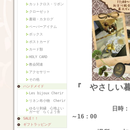
カットクロス・リボン
クローゼット
書籍・カタログ
ペーパーアイテム
ボックス
ポストカード
カード類
HOLY CARD
教会関連
アクセサリー
その他
『 やさしい
ハンドメイド
Les bijoux Cherir
リネン布小物 Cherir
日時： 2012年
ゆるり刺繍 心地よい
ガーゼ らくよう舎
～16：00
SALE！！
ギフトラッピング