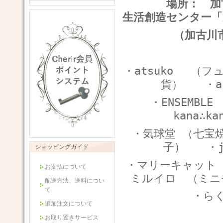
場所：
加
生活創造センター
（加古川
・atsuko （
貨）
・a
・ENSEMB
kana∴
・気球堂 （七
子）
・
ショッピングガイド
・マリーキャット
お支払について
ミルイロ （ミ
配送方法、送料につい
て
・らく
追加注文について
お取り置きサービス