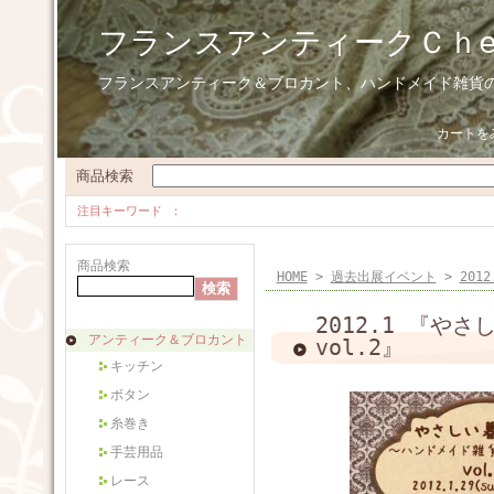
フランスアンティークＣｈ
フランスアンティーク＆ブロカント、ハンドメイド雑貨
カートを
商品検索
注目キーワード
商品検索
HOME
>
過去出展イベント
>
201
2012.1 『
アンティーク＆ブロカント
vol.2』
キッチン
ボタン
糸巻き
手芸用品
レース