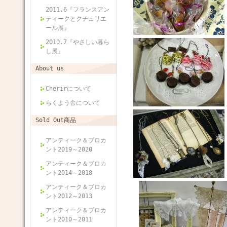
2011.6『フランスアン
ティークとクチュリエ
ール展』
2010.7『やさしい暮ら
し展』
About us
Cherirについて
らくよう舎について
Sold Out商品
アンティーク＆ブロカ
ント2019～2020
アンティーク＆ブロカ
ント2014～2018
アンティーク＆ブロカ
ント2012～2013
アンティーク＆ブロカ
ント2010～2011