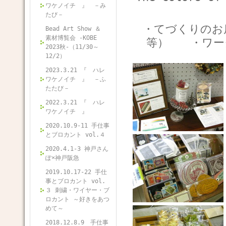
ワケノイチ 』 －み
たび－
・てづくりのお
Bead Art Show ＆
素材博覧会 -KOBE
等）
・ワー
2023秋-（11/30～
12/2）
2023.3.21 『 ハレ
ワケノイチ 』 －ふ
たたび－
2022.3.21 『 ハレ
ワケノイチ 』
2020.10.9-11 手仕事
とブロカント vol.４
2020.4.1-3 神戸さん
ぽ×神戸阪急
2019.10.17-22 手仕
事とブロカント vol.
３ 刺繍・ワイヤー・ブ
ロカント ～好きをあつ
めて～
2018.12.8.9 手仕事