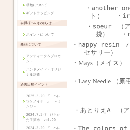
梱包について
・another
ギフトラッピング
ト）
・i
会員様へのお知らせ
・soeur 
袋）
・
ポイントについて
・happy res
商品について
セサリー）
アンティーク＆ブロカ
ント
・Mays（メイス
ハンドメイド・オリジ
ナル雑貨
・Lasy Needl
過去出展イベント
2025.3.20 『 ハレ
ワケノイチ 』 －よ
たび－
・あとりえA （
2024.7.5-7 ひらか
た手芸市 vol.20
・The colors 
2024.3.20 『 ハレ