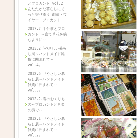
とブロカント vol.2
あたたかな暮らしにそ
っと寄り添う 刺繍・ワ
イヤー・ブロカント
2017.7 手仕事とブロ
カント ～庭で草花を摘
むように～
2013.2『やさしい暮ら
し展～ハンドメイド雑
貨に囲まれて～
vol.4』
2012.6 『やさしい暮
らし展～ハンドメイド
雑貨に囲まれて～
vol.3』
2012.2.春のおくりも
の～ブロカントと音楽
の奏で～
2012.1 『やさしい暮
らし展～ハンドメイド
雑貨に囲まれて～
vol.2』