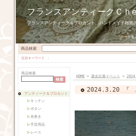
フランスアンティークＣｈ
フランスアンティーク＆ブロカント、ハンドメイド雑貨
カートを
商品検索
注目キーワード
商品検索
HOME
>
過去出展イベント
>
202
2024.3.20
アンティーク＆ブロカント
キッチン
ボタン
糸巻き
手芸用品
レース