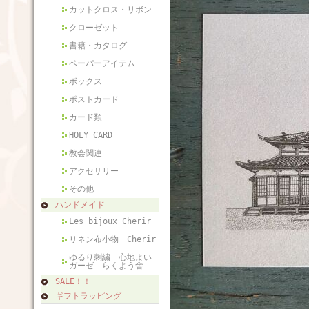
カットクロス・リボン
クローゼット
書籍・カタログ
ペーパーアイテム
ボックス
ポストカード
カード類
HOLY CARD
教会関連
アクセサリー
その他
ハンドメイド
Les bijoux Cherir
リネン布小物 Cherir
ゆるり刺繍 心地よい
ガーゼ らくよう舎
SALE！！
ギフトラッピング