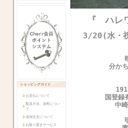
『 ハレ
3/20(水・
分か
ショッピングガイド
19
国登録
お支払について
中
配送方法、送料につい
て
追加注文について
お取り置きサービス