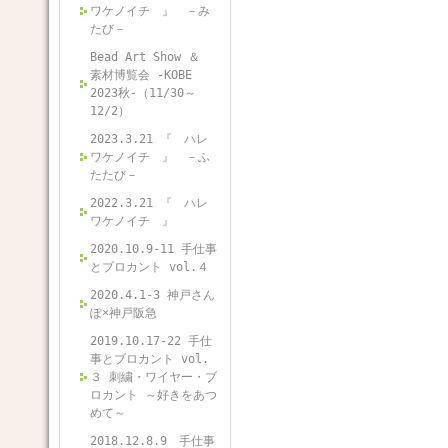
ワケノイチ 』 －み
たび－
Bead Art Show ＆
素材博覧会 -KOBE
2023秋-（11/30～
12/2）
2023.3.21 『 ハレ
ワケノイチ 』 －ふ
たたび－
2022.3.21 『 ハレ
ワケノイチ 』
2020.10.9-11 手仕事
とブロカント vol.４
2020.4.1-3 神戸さん
ぽ×神戸阪急
2019.10.17-22 手仕
事とブロカント vol.
３ 刺繍・ワイヤー・ブ
ロカント ～好きをあつ
めて～
2018.12.8.9 手仕事