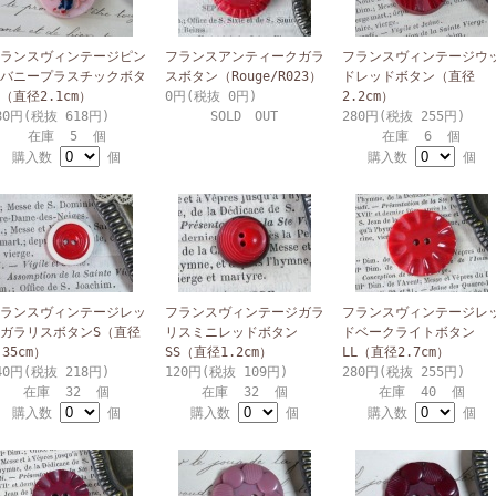
ランスヴィンテージピン
フランスアンティークガラ
フランスヴィンテージウ
バニープラスチックボタ
スボタン（Rouge/R023）
ドレッドボタン（直径
（直径2.1cm）
0円(税抜 0円)
2.2cm）
80円(税抜 618円)
SOLD OUT
280円(税抜 255円)
在庫 5 個
在庫 6 個
購入数
個
購入数
個
ランスヴィンテージレッ
フランスヴィンテージガラ
フランスヴィンテージレ
ガラリスボタンS（直径
リスミニレッドボタン
ドベークライトボタン
.35cm）
SS（直径1.2cm）
LL（直径2.7cm）
40円(税抜 218円)
120円(税抜 109円)
280円(税抜 255円)
在庫 32 個
在庫 32 個
在庫 40 個
購入数
個
購入数
個
購入数
個