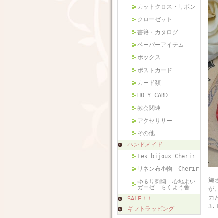
カットクロス・リボン
クローゼット
書籍・カタログ
ペーパーアイテム
ボックス
ポストカード
カード類
HOLY CARD
教会関連
アクセサリー
その他
ハンドメイド
Les bijoux Cherir
リネン布小物 Cherir
フ
施
ゆるり刺繍 心地よい
ガーゼ らくよう舎
が
力
SALE！！
3
ギフトラッピング