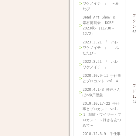
ワケノイチ 』 －み
たび－
フ
Bead Art Show ＆
ク
素材博覧会 -KOBE
ン
2023秋-（11/30～
6
12/2）
2023.3.21 『 ハレ
ワケノイチ 』 －ふ
たたび－
2022.3.21 『 ハレ
ワケノイチ 』
2020.10.9-11 手仕事
とブロカント vol.４
フ
2020.4.1-3 神戸さん
ド
ぽ×神戸阪急
1
2
2019.10.17-22 手仕
事とブロカント vol.
３ 刺繍・ワイヤー・ブ
ロカント ～好きをあつ
めて～
2018.12.8.9 手仕事