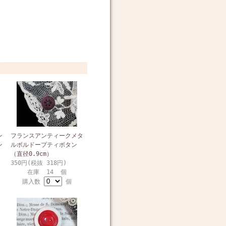
ン
フランスアンティークメタ
ン
ルボルドープティボタン
（直径0.9cm）
350円(税抜 318円)
在庫 14 個
購入数
個