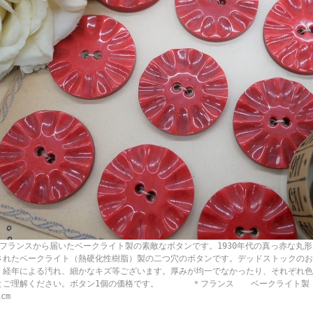
ランスから届いたベークライト製の素敵なボタンです。1930年代の真っ赤な丸形
されたベークライト（熱硬化性樹脂）製の二つ穴のボタンです。デッドストックのお
、経年による汚れ、細かなキズ等ございます。厚みが均一でなかったり、それぞれ色
とご理解ください。ボタン1個の価格です。 ＊フランス ベークライト
.1cm