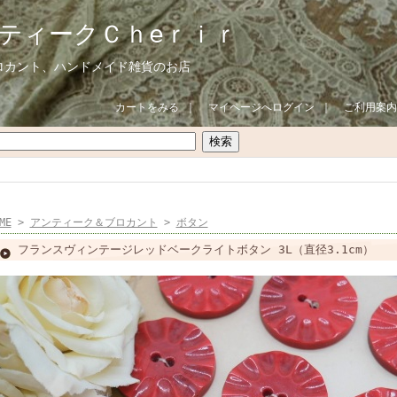
ティークＣｈeｒｉｒ
ロカント、ハンドメイド雑貨のお店
カートをみる
｜
マイページへログイン
｜
ご利用案内
ME
>
アンティーク＆ブロカント
>
ボタン
フランスヴィンテージレッドベークライトボタン 3L（直径3.1cm）