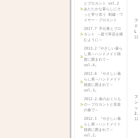
とブロカント vol.2
あたたかな暮らしにそ
っと寄り添う 刺繍・ワ
イヤー・ブロカント
フ
ド
2017.7 手仕事とブロ
L
カント ～庭で草花を摘
2
むように～
2013.2『やさしい暮ら
し展～ハンドメイド雑
貨に囲まれて～
vol.4』
2012.6 『やさしい暮
らし展～ハンドメイド
雑貨に囲まれて～
vol.3』
フ
2012.2.春のおくりも
ン
の～ブロカントと音楽
ッ
の奏で～
2
2012.1 『やさしい暮
1
らし展～ハンドメイド
雑貨に囲まれて～
vol.2』