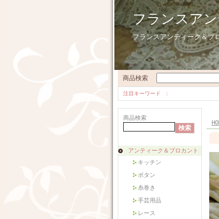
フランスアン
フランスアンティーク＆ブ
商品検索
注目キーワード
商品検索
HO
アンティーク＆ブロカント
キッチン
ボタン
糸巻き
手芸用品
レース