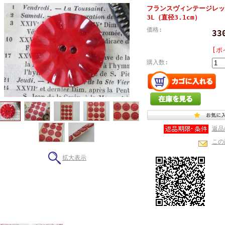
フランスヴィンテージレッ
3L（直径3.1cm）
価格:
3
[ポ
購入数:
返品
この
拡大表示