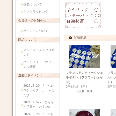
梱包について
ギフトラッピング
会員様へのお知らせ
ポイントについて
関連商品
商品について
アンティーク＆ブロカ
ント
ハンドメイド・オリジ
ナル雑貨
フランスアンティークシェ
フラ
過去出展イベント
ルボタン（フラワーシェイ
ルボ
プ）
ト）
2025.3.20 『 ハレ
0円(税抜 0円)
0円(
ワケノイチ 』 －よ
SOLD OUT
たび－
2024.7.5-7 ひらか
た手芸市 vol.20
2024.3.20 『 ハレ