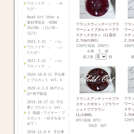
ワケノイチ 』 －み
たび－
Bead Art Show ＆
素材博覧会 -KOBE
フランスヴィンテージフラ
フラ
2023秋-（11/30～
ワーシェイプボルドープラ
ワー
12/2）
スチックボタン（LL直径
スチ
2.7cm/L041）
2.2c
2023.3.21 『 ハレ
220円(税抜 200円)
200
ワケノイチ 』 －ふ
在庫 5 個
たたび－
購入数
個
2022.3.21 『 ハレ
ワケノイチ 』
2020.10.9-11 手仕事
とブロカント vol.４
2020.4.1-3 神戸さん
ぽ×神戸阪急
フラ
フランスアンティークプラ
2019.10.17-22 手仕
ワー
スチックボタン（フラワー
事とブロカント vol.
スチ
シェイプブラウン
３ 刺繍・ワイヤー・ブ
1.5c
LL/L048）
ロカント ～好きをあつ
120
0円(税抜 0円)
めて～
SOLD OUT
2018.12.8.9 手仕事