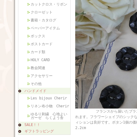
カットクロス・リボン
クローゼット
書籍・カタログ
ペーパーアイテム
ボックス
ポストカード
カード類
HOLY CARD
教会関連
アクセサリー
その他
ハンドメイド
Les bijoux Cherir
リネン布小物 Cherir
フランスから届いたプラスチック
ゆるり刺繍 心地よい
れます。フラワーシェイプのシック
ガーゼ らくよう舎
ィションは良好です。ボタン1
SALE！！
2.2cm
ギフトラッピング