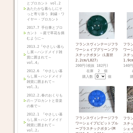
とブロカント vol.2
あたたかな暮らしにそ
っと寄り添う 刺繍・ワ
イヤー・ブロカント
2017.7 手仕事とブロ
カント ～庭で草花を摘
むように～
フランスヴィンテージフラ
フラ
2013.2『やさしい暮ら
ワーシェイプグリーンプラ
ワー
し展～ハンドメイド雑
スチックボタン（L直径
スチ
貨に囲まれて～
2.2cm/L027）
1.9c
vol.4』
200円(税抜 182円)
140
2012.6 『やさしい暮
在庫 2 個
らし展～ハンドメイド
購入数
個
雑貨に囲まれて～
vol.3』
2012.2.春のおくりも
の～ブロカントと音楽
の奏で～
2012.1 『やさしい暮
フランスヴィンテージフラ
フラ
らし展～ハンドメイド
ワーシェイプビビットブル
スチ
雑貨に囲まれて～
ープラスチックボタン(M
シェ
vol.2』