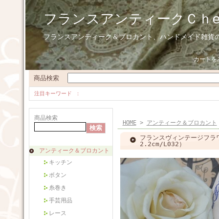
フランスアンティークＣｈ
フランスアンティーク＆ブロカント、ハンドメイド雑貨
カートを
商品検索
注目キーワード
商品検索
HOME
>
アンティーク＆ブロカント
フランスヴィンテージフラ
2.2cm/L032）
アンティーク＆ブロカント
キッチン
ボタン
糸巻き
手芸用品
レース