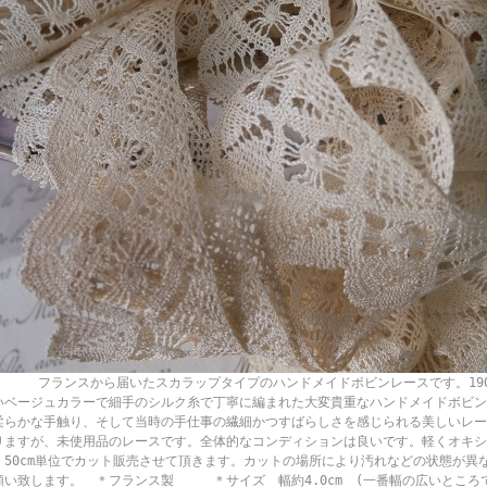
ランスから届いたスカラップタイプのハンドメイドボビンレースです。1900～
いベージュカラーで細手のシルク糸で丁寧に編まれた大変貴重なハンドメイドボビン
柔らかな手触り、そして当時の手仕事の繊細かつすばらしさを感じられる美しいレー
りますが、未使用品のレースです。全体的なコンディションは良いです。軽くオキシ
。50cm単位でカット販売させて頂きます。カットの場所により汚れなどの状態が異
願い致します。 ＊フランス製 ＊サイズ 幅約4.0cm (一番幅の広いところ