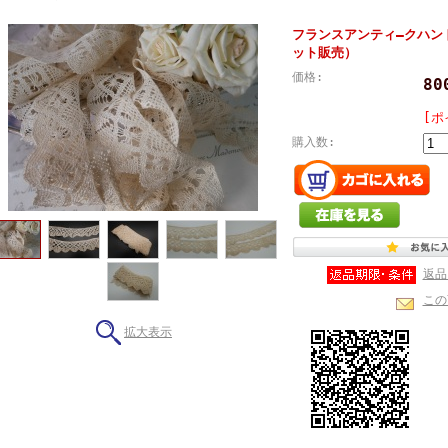
フランスアンティ―クハン
ット販売）
価格:
8
[ポ
購入数:
返品
この
拡大表示