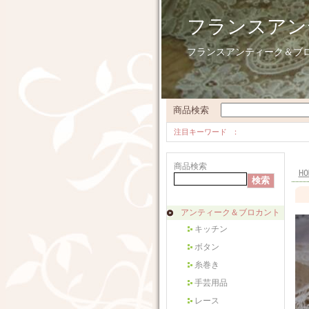
フランスアン
フランスアンティーク＆ブ
商品検索
注目キーワード
商品検索
HO
アンティーク＆ブロカント
キッチン
ボタン
糸巻き
手芸用品
レース