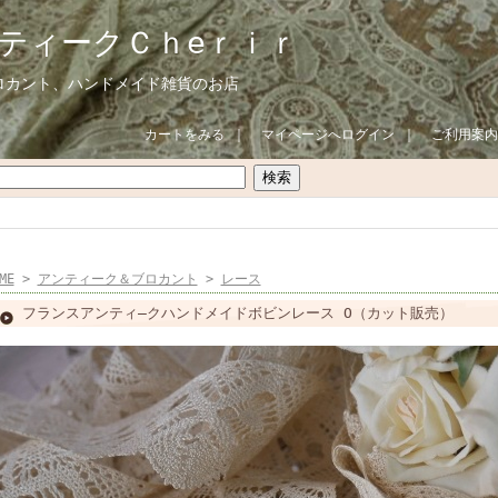
ティークＣｈeｒｉｒ
ロカント、ハンドメイド雑貨のお店
カートをみる
｜
マイページへログイン
｜
ご利用案内
ME
>
アンティーク＆ブロカント
>
レース
フランスアンティ―クハンドメイドボビンレース O（カット販売）