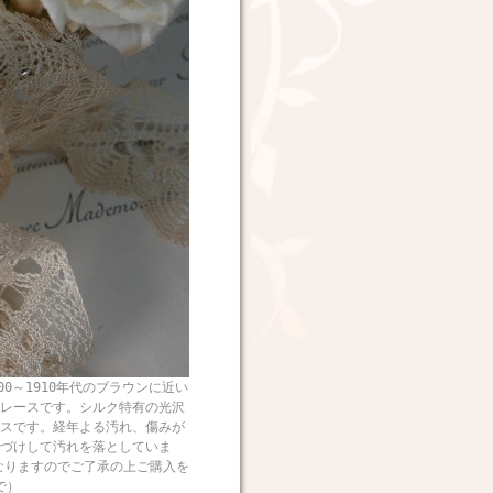
1910年代のブラウンに近い
レースです。シルク特有の光沢
スです。経年よる汚れ、傷みが
づけして汚れを落としていま
なりますのでご了承の上ご購入を
で）