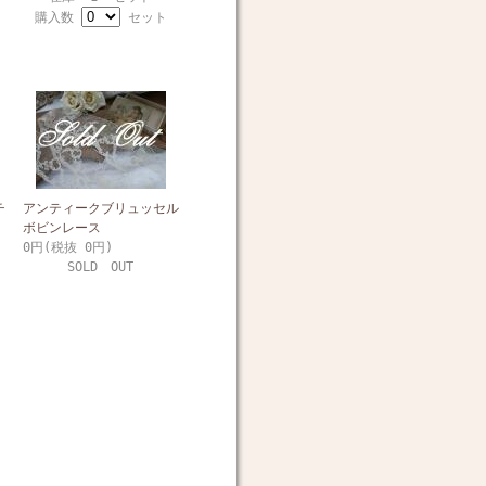
購入数
セット
チ
アンティークブリュッセル
ボビンレース
0円(税抜 0円)
SOLD OUT