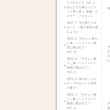
とブロカント vol.2
あたたかな暮らしにそ
っと寄り添う 刺繍・ワ
イヤー・ブロカント
2017.7 手仕事とブロ
カント ～庭で草花を摘
むように～
2013.2『やさしい暮ら
し展～ハンドメイド雑
フ
貨に囲まれて～
ド
vol.4』
パ
2012.6 『やさしい暮
2
らし展～ハンドメイド
雑貨に囲まれて～
vol.3』
2012.2.春のおくりも
の～ブロカントと音楽
の奏で～
2012.1 『やさしい暮
らし展～ハンドメイド
雑貨に囲まれて～
ア
vol.2』
ダ