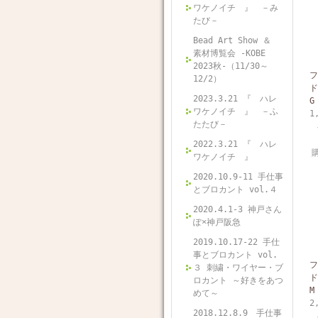
ワケノイチ 』 －み
たび－
Bead Art Show ＆
素材博覧会 -KOBE
2023秋-（11/30～
フ
12/2）
ド
2023.3.21 『 ハレ
G
ワケノイチ 』 －ふ
1
たたび－
2022.3.21 『 ハレ
ワケノイチ 』
2020.10.9-11 手仕事
とブロカント vol.４
2020.4.1-3 神戸さん
ぽ×神戸阪急
2019.10.17-22 手仕
事とブロカント vol.
フ
３ 刺繍・ワイヤー・ブ
ド
ロカント ～好きをあつ
M
めて～
2
2018.12.8.9 手仕事