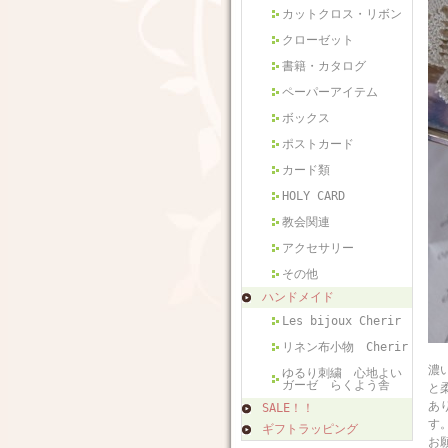
カットクロス・リボン
クローゼット
書籍・カタログ
ペーパーアイテム
ボックス
ポストカード
カード類
HOLY CARD
教会関連
アクセサリー
その他
ハンドメイド
Les bijoux Cherir
リネン布小物 Cherir
フ
濃
ゆるり刺繍 心地よい
ガーゼ らくよう舎
と
あ
SALE！！
す
ギフトラッピング
お