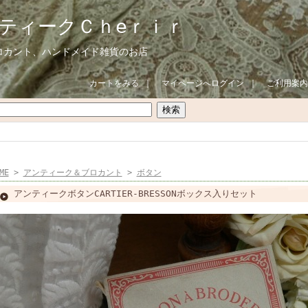
ティークＣｈeｒｉｒ
ロカント、ハンドメイド雑貨のお店
カートをみる
｜
マイページへログイン
｜
ご利用案内
ME
>
アンティーク＆ブロカント
>
ボタン
アンティークボタンCARTIER-BRESSONボックス入りセット