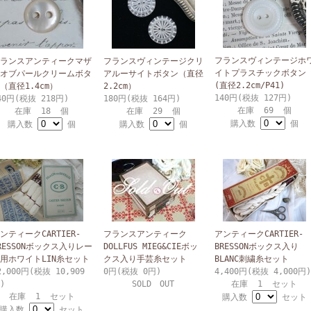
フランスヴィンテージホ
ランスアンティークマザ
フランスヴィンテージクリ
イトプラスチックボタン
オブパールクリームボタ
アルーサイトボタン（直径
(直径2.2cm/P41)
（直径1.4cm）
2.2cm）
140円(税抜 127円)
40円(税抜 218円)
180円(税抜 164円)
在庫 69 個
在庫 18 個
在庫 29 個
購入数
個
購入数
個
購入数
個
ンティークCARTIER-
フランスアンティーク
アンティークCARTIER-
RESSONボックス入りレー
DOLLFUS MIEG&CIEボッ
BRESSONボックス入り
用ホワイトLIN糸セット
クス入り手芸糸セット
BLANC刺繍糸セット
2,000円(税抜 10,909
0円(税抜 0円)
4,400円(税抜 4,000円)
)
SOLD OUT
在庫 1 セット
在庫 1 セット
購入数
セット
購入数
セット