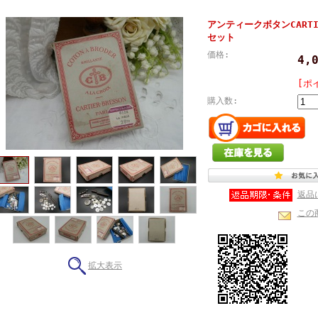
アンティークボタンCARTI
セット
価格:
4,
[ポ
購入数:
返品
この
拡大表示