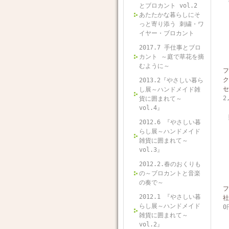
とブロカント vol.2
あたたかな暮らしにそ
っと寄り添う 刺繍・ワ
イヤー・ブロカント
2017.7 手仕事とブロ
カント ～庭で草花を摘
むように～
フ
ク
2013.2『やさしい暮ら
セ
し展～ハンドメイド雑
2
貨に囲まれて～
vol.4』
2012.6 『やさしい暮
らし展～ハンドメイド
雑貨に囲まれて～
vol.3』
2012.2.春のおくりも
の～ブロカントと音楽
の奏で～
フ
2012.1 『やさしい暮
社
らし展～ハンドメイド
0
雑貨に囲まれて～
vol.2』