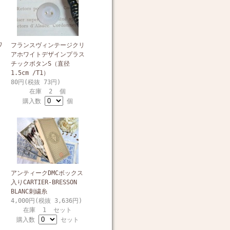
ワ
フランスヴィンテージクリ
アホワイトデザインプラス
チックボタンS（直径
1.5cm /T1）
80円(税抜 73円)
在庫 2 個
購入数
個
アンティークDMCボックス
入りCARTIER-BRESSON
BLANC刺繍糸
4,000円(税抜 3,636円)
在庫 1 セット
購入数
セット