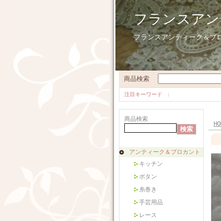
フランスアン
フランスアンティーク＆ブ
商品検索
注目キーワード
商品検索
HO
アンティーク＆ブロカント
キッチン
ボタン
糸巻き
手芸用品
レース