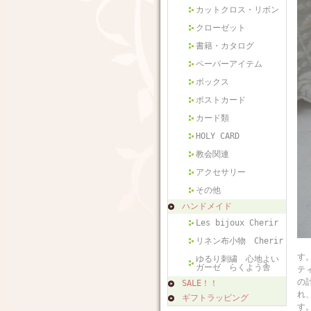
カットクロス・リボン
クローゼット
書籍・カタログ
ペーパーアイテム
ボックス
ポストカード
カード類
HOLY CARD
教会関連
アクセサリー
その他
ハンドメイド
Les bijoux Cherir
リネン布小物 Cherir
フ
す
ゆるり刺繍 心地よい
ガーゼ らくよう舎
テ
の
SALE！！
れ
ギフトラッピング
す