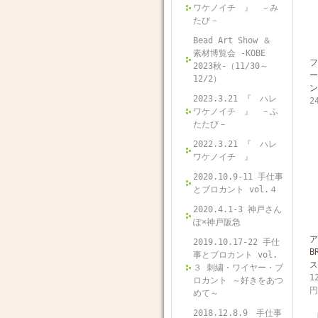
ワケノイチ 』 －み
たび－
Bead Art Show ＆
素材博覧会 -KOBE
フ
2023秋-（11/30～
ー
12/2）
ン
2023.3.21 『 ハレ
2
ワケノイチ 』 －ふ
たたび－
2022.3.21 『 ハレ
ワケノイチ 』
2020.10.9-11 手仕事
とブロカント vol.４
2020.4.1-3 神戸さん
ぽ×神戸阪急
ア
2019.10.17-22 手仕
B
事とブロカント vol.
ス
３ 刺繍・ワイヤー・ブ
1
ロカント ～好きをあつ
円
めて～
2018.12.8.9 手仕事