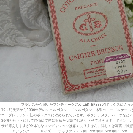
ランスから届いたアンティークCARTIER-BRESSONボックスに入った
。19世紀後期から1930年代のシェルボタン、メタルボタン、木製のニードルケースが
ィエ・ブレッソン）社のボックスに収められています。ボタン、メタルパーツなど2
計30個をセットにして特価にて箱に収めた状態でお送りさせて頂きます。ボタン、
、サビ等ありますが全体的なコンディションは悪くありません。詳しくは写真で状態
。 ＊フランス サイズ ボックス・・・約12cmX約8.5cmX約2.7cm