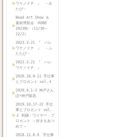
ワケノイチ 』 －み
たび－
Bead Art Show ＆
素材博覧会 -KOBE
2023秋-（11/30～
12/2）
2023.3.21 『 ハレ
ワケノイチ 』 －ふ
たたび－
2022.3.21 『 ハレ
ワケノイチ 』
2020.10.9-11 手仕事
とブロカント vol.４
2020.4.1-3 神戸さん
ぽ×神戸阪急
2019.10.17-22 手仕
事とブロカント vol.
３ 刺繍・ワイヤー・ブ
ロカント ～好きをあつ
めて～
2018.12.8.9 手仕事