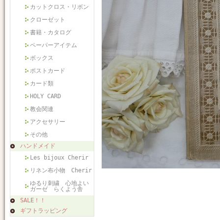
カットクロス・リボン
クローゼット
書籍・カタログ
ペーパーアイテム
ボックス
ポストカード
カード類
HOLY CARD
教会関連
アクセサリー
その他
ハンドメイド
Les bijoux Cherir
リネン布小物 Cherir
ゆるり刺繍 心地よい
ガーゼ らくよう舎
SALE！！
ギフトラッピング