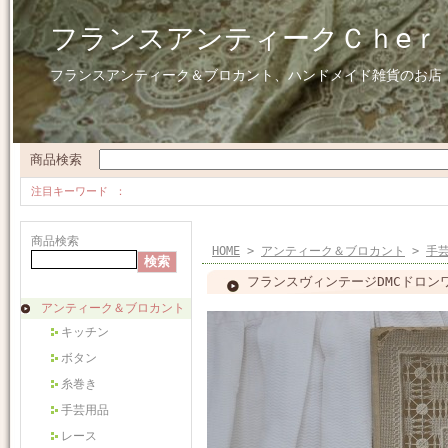
フランスアンティークＣｈeｒ
フランスアンティーク＆ブロカント、ハンドメイド雑貨のお店
商品検索
注目キーワード
商品検索
HOME
>
アンティーク＆ブロカント
>
手
フランスヴィンテージDMCドロン
アンティーク＆ブロカント
キッチン
ボタン
糸巻き
手芸用品
レース