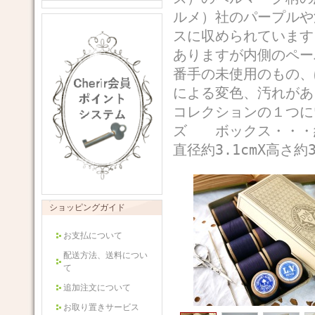
ルメ）社のパープルや
スに収められています
ありますが内側のペー
番手の未使用のもの、
による変色、汚れが
コレクションの１つ
ズ ボックス・・・約1
直径約3.1cmX高さ約3
ショッピングガイド
お支払について
配送方法、送料につい
て
追加注文について
お取り置きサービス