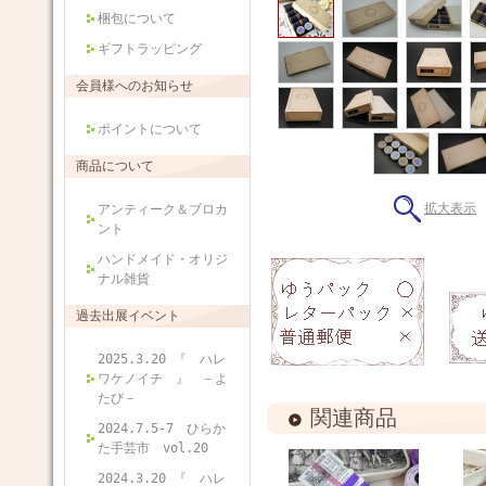
梱包について
ギフトラッピング
会員様へのお知らせ
ポイントについて
商品について
拡大表示
アンティーク＆ブロカ
ント
ハンドメイド・オリジ
ナル雑貨
過去出展イベント
2025.3.20 『 ハレ
ワケノイチ 』 －よ
たび－
関連商品
2024.7.5-7 ひらか
た手芸市 vol.20
2024.3.20 『 ハレ