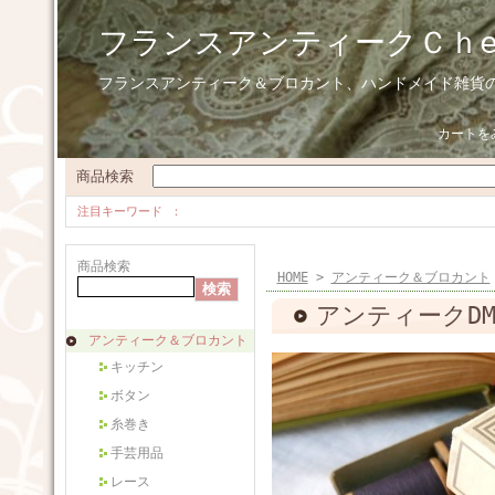
フランスアンティークＣｈ
フランスアンティーク＆ブロカント、ハンドメイド雑貨
カートを
商品検索
注目キーワード
商品検索
HOME
>
アンティーク＆ブロカント
アンティークD
アンティーク＆ブロカント
キッチン
ボタン
糸巻き
手芸用品
レース