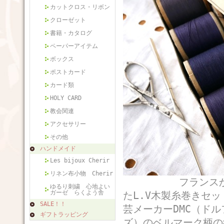
カットクロス・リボン
クローゼット
書籍・カタログ
ペーパーアイテム
ボックス
ポストカード
カード類
HOLY CARD
教会関連
アクセサリー
その他
ハンドメイド
Les bijoux Cherir
リネン布小物 Cherir
フランスから届い
ゆるり刺繍 心地よい
ガーゼ らくよう舎
たL.V木製糸巻きセッ
SALE！！
芸メーカーDMC（ド
ギフトラッピング
ズ）のベルマーク柄の紙