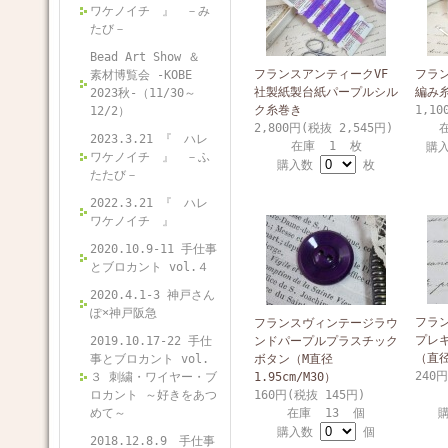
ワケノイチ 』 －み
たび－
Bead Art Show ＆
フランスアンティークVF
フラ
素材博覧会 -KOBE
社製紙製台紙パープルシル
編み
2023秋-（11/30～
ク糸巻き
1,10
12/2）
2,800円(税抜 2,545円)
2023.3.21 『 ハレ
在庫 1 枚
購
ワケノイチ 』 －ふ
購入数
枚
たたび－
2022.3.21 『 ハレ
ワケノイチ 』
2020.10.9-11 手仕事
とブロカント vol.４
2020.4.1-3 神戸さん
ぽ×神戸阪急
フラ
フランスヴィンテージラウ
プレ
2019.10.17-22 手仕
ンドパープルプラスチック
（直径
事とブロカント vol.
ボタン（M直径
240
３ 刺繍・ワイヤー・ブ
1.95cm/M30）
ロカント ～好きをあつ
160円(税抜 145円)
めて～
在庫 13 個
購入数
個
2018.12.8.9 手仕事