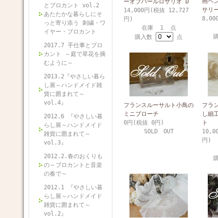
画ペ
ーオブパールロザリオ D
とブロカント vol.2
サリ
14,000円(税抜 12,727
あたたかな暮らしにそ
8,00
円)
っと寄り添う 刺繍・ワ
在庫 1 点
イヤー・ブロカント
購入数
点
2017.7 手仕事とブロ
カント ～庭で草花を摘
むように～
2013.2『やさしい暮ら
し展～ハンドメイド雑
貨に囲まれて～
vol.4』
フランスルーサルト小鳥の
フラ
ミニブローチ
し細
2012.6 『やさしい暮
0円(税抜 0円)
ト
らし展～ハンドメイド
SOLD OUT
10,0
雑貨に囲まれて～
円)
vol.3』
2012.2.春のおくりも
の～ブロカントと音楽
の奏で～
2012.1 『やさしい暮
らし展～ハンドメイド
雑貨に囲まれて～
vol.2』