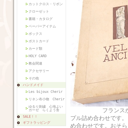
カットクロス・リボン
クローゼット
書籍・カタログ
ペーパーアイテム
ボックス
ポストカード
カード類
HOLY CARD
教会関連
アクセサリー
その他
ハンドメイド
Les bijoux Cherir
リネン布小物 Cherir
ゆるり刺繍 心地よい
フランスから届い
ガーゼ らくよう舎
SALE！！
プル詰め合わせです。
ギフトラッピング
め合わせです。おそら