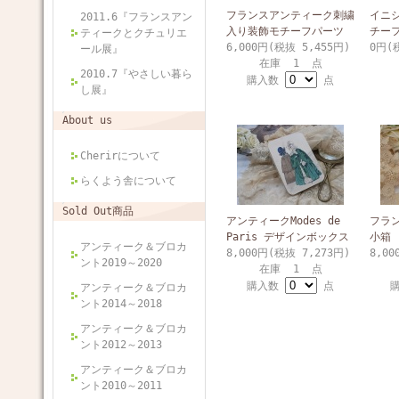
フランスアンティーク刺繍
イニ
2011.6『フランスアン
入り装飾モチーフパーツ
チー
ティークとクチュリエ
6,000円(税抜 5,455円)
0円(
ール展』
在庫 1 点
2010.7『やさしい暮ら
購入数
点
し展』
About us
Cherirについて
らくよう舎について
Sold Out商品
アンティークModes de
フラ
Paris デザインボックス
小箱
アンティーク＆ブロカ
8,000円(税抜 7,273円)
8,00
ント2019～2020
在庫 1 点
購入数
点
アンティーク＆ブロカ
ント2014～2018
アンティーク＆ブロカ
ント2012～2013
アンティーク＆ブロカ
ント2010～2011