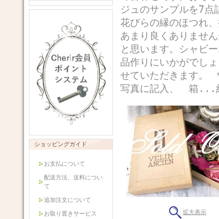
ジュのサンプルを7点
花びらの縁のほつれ、
あまり良くありません
と思います。シャビー
品作りにいかがでしょ
せていただきます。
写真に記入、 箱...約2
ショッピングガイド
お支払について
配送方法、送料につい
て
追加注文について
拡大表示
お取り置きサービス