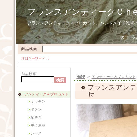
フランスアンティークＣｈ
フランスアンティーク＆ブロカント、ハンドメイド雑貨
カートを
商品検索
注目キーワード
商品検索
HOME
>
アンティーク＆ブロカント
フランスアンテ
せ
アンティーク＆ブロカント
キッチン
ボタン
糸巻き
手芸用品
レース