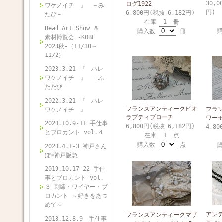
30,0
ログ1922
ワケノイチ 』 －み
円)
6,800円(税抜 6,182円)
たび－
在庫 1 冊
Bead Art Show ＆
購入数
冊
素材博覧会 -KOBE
2023秋-（11/30～
12/2）
2023.3.21 『 ハレ
ワケノイチ 』 －ふ
たたび－
2022.3.21 『 ハレ
フランスアンティークビオ
フラ
ワケノイチ 』
ラプティブローチ
ワー
2020.10.9-11 手仕事
6,800円(税抜 6,182円)
4,80
とブロカント vol.４
在庫 1 点
購入数
点
2020.4.1-3 神戸さん
ぽ×神戸阪急
2019.10.17-22 手仕
事とブロカント vol.
３ 刺繍・ワイヤー・ブ
ロカント ～好きをあつ
めて～
アン
フランスアンティークマザ
2018.12.8.9 手仕事