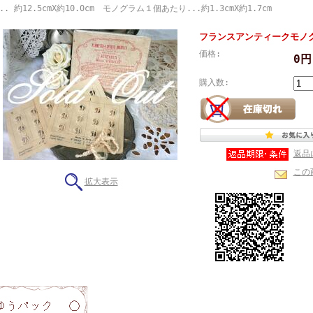
.. 約12.5cmX約10.0cm モノグラム１個あたり...約1.3cmX約1.7cm
フランスアンティークモノ
価格:
0
購入数:
返品
この
拡大表示