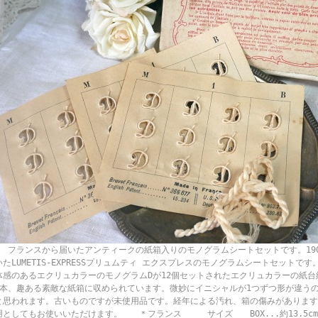
ランスから届いたアンティークの紙箱入りのモノグラムシートセットです。190
いたLUMETIS-EXPRESSプリュムティ エクスプレスのモノグラムシートセット
体感のあるエクリュカラーのモノグラムDが12個セットされたエクリュカラーの紙台
3本、趣ある素敵な紙箱に収められています。微妙にイニシャルが1つずつ形が違う
と思われます。古いものですが未使用品です。経年による汚れ、箱の傷みがあります
用としてもお使いいただけます。 ＊フランス サイズ BOX...約13.5cmX約1