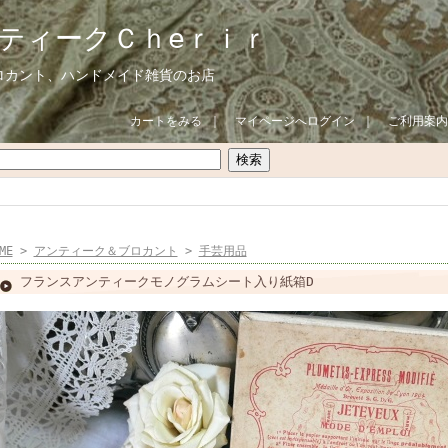
ティークＣｈeｒｉｒ
ロカント、ハンドメイド雑貨のお店
カートをみる
｜
マイページへログイン
｜
ご利用案内
ME
>
アンティーク＆ブロカント
>
手芸用品
フランスアンティークモノグラムシート入り紙箱D