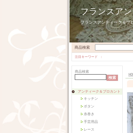
フランスアン
フランスアンティーク＆ブ
商品検索
注目キーワード
商品検索
HO
アンティーク＆ブロカント
キッチン
ボタン
糸巻き
手芸用品
レース