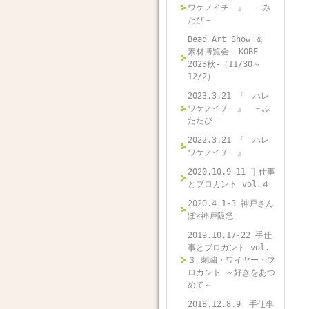
ワケノイチ 』 －み
たび－
Bead Art Show ＆
素材博覧会 -KOBE
2023秋-（11/30～
12/2）
2023.3.21 『 ハレ
ワケノイチ 』 －ふ
たたび－
2022.3.21 『 ハレ
ワケノイチ 』
2020.10.9-11 手仕事
とブロカント vol.４
2020.4.1-3 神戸さん
ぽ×神戸阪急
2019.10.17-22 手仕
事とブロカント vol.
３ 刺繍・ワイヤー・ブ
ロカント ～好きをあつ
めて～
2018.12.8.9 手仕事