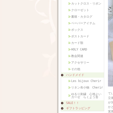
カットクロス・リボン
クローゼット
書籍・カタログ
ペーパーアイテム
ボックス
ポストカード
カード類
HOLY CARD
教会関連
アクセサリー
その他
ハンドメイド
Les bijoux Cherir
リネン布小物 Cherir
フ
て
ゆるり刺繍 心地よい
ガーゼ らくよう舎
立
が
SALE！！
か
ギフトラッピング
実