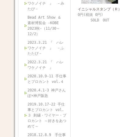
ワケノイチ 』 －み
たび－
イニシャルスタンプ（Ｒ）
0円(税抜 0円)
Bead Art Show ＆
SOLD OUT
素材博覧会 -KOBE
2023秋-（11/30～
12/2）
2023.3.21 『 ハレ
ワケノイチ 』 －ふ
たたび－
2022.3.21 『 ハレ
ワケノイチ 』
2020.10.9-11 手仕事
とブロカント vol.４
2020.4.1-3 神戸さん
ぽ×神戸阪急
2019.10.17-22 手仕
事とブロカント vol.
３ 刺繍・ワイヤー・ブ
ロカント ～好きをあつ
めて～
2018.12.8.9 手仕事