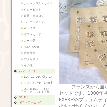
カットクロス・リボン
クローゼット
書籍・カタログ
ペーパーアイテム
ボックス
ポストカード
カード類
HOLY CARD
教会関連
アクセサリー
その他
ハンドメイド
Les bijoux Cherir
リネン布小物 Cherir
フランスから届いた
ゆるり刺繍 心地よい
ガーゼ らくよう舎
セットです。1900年
SALE！！
EXPRESSプリュム
ギフトラッピング
小さなサイズのぷっく