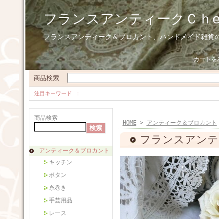
フランスアンティークＣｈ
フランスアンティーク＆ブロカント、ハンドメイド雑貨
カートを
商品検索
注目キーワード
商品検索
HOME
>
アンティーク＆ブロカント
フランスアンテ
アンティーク＆ブロカント
キッチン
ボタン
糸巻き
手芸用品
レース