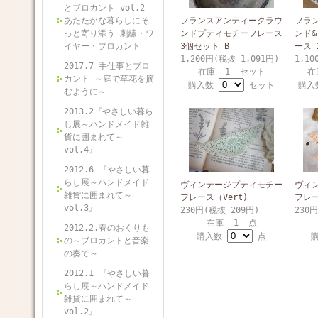
とブロカント vol.2
あたたかな暮らしにそ
フランスアンティークラウ
フラ
っと寄り添う 刺繍・ワ
ンドプティモチーフレース
ンド
イヤー・ブロカント
3個セット B
ース 
1,200円(税抜 1,091円)
1,10
2017.7 手仕事とブロ
在庫 1 セット
在
カント ～庭で草花を摘
購入数
セット
購
むように～
2013.2『やさしい暮ら
し展～ハンドメイド雑
貨に囲まれて～
vol.4』
2012.6 『やさしい暮
らし展～ハンドメイド
ヴィンテージプティモチー
ヴィ
雑貨に囲まれて～
フレース（Vert)
フレー
vol.3』
230円(税抜 209円)
230
在庫 1 点
2012.2.春のおくりも
購入数
点
の～ブロカントと音楽
の奏で～
2012.1 『やさしい暮
らし展～ハンドメイド
雑貨に囲まれて～
vol.2』