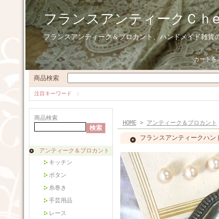
フランスアンティークＣｈ
フランスアンティーク＆ブロカント、ハンドメイド雑貨
カートを
商品検索
注目キーワード
商品検索
HOME
>
アンティーク＆ブロカント
フランスアンティークハンドメ
アンティーク＆ブロカント
キッチン
ボタン
糸巻き
手芸用品
レース