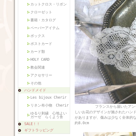
カットクロス・リボン
クローゼット
書籍・カタログ
ペーパーアイテム
ボックス
ポストカード
カード類
HOLY CARD
教会関連
アクセサリー
その他
ハンドメイド
Les bijoux Cherir
リネン布小物 Cherir
フランスから届いたアンティーク
しいお花のデザインが施されたハン
ゆるり刺繍 心地よい
ガーゼ らくよう舎
がありますが、傷みは少なく全体的な
約8.0cm
SALE！！
ギフトラッピング