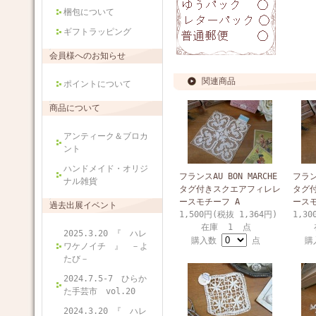
梱包について
ギフトラッピング
会員様へのお知らせ
関連商品
ポイントについて
商品について
アンティーク＆ブロカ
ント
ハンドメイド・オリジ
フランスAU BON MARCHE
フランス
ナル雑貨
タグ付きスクエアフィレレ
タグ
ースモチーフ A
ースモ
過去出展イベント
1,500円(税抜 1,364円)
1,30
在庫 1 点
2025.3.20 『 ハレ
購入数
点
購
ワケノイチ 』 －よ
たび－
2024.7.5-7 ひらか
た手芸市 vol.20
2024.3.20 『 ハレ