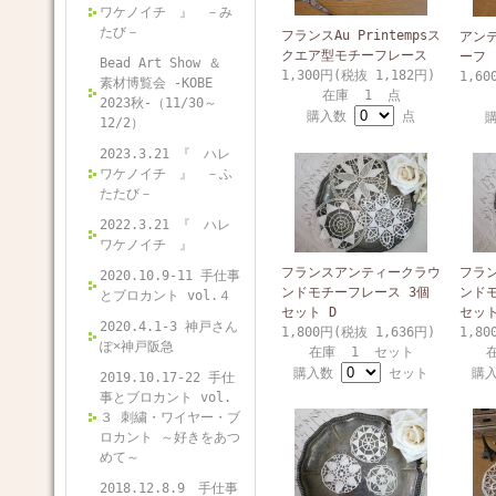
ワケノイチ 』 －み
たび－
フランスAu Printempsス
アン
クエア型モチーフレース
ーフ
Bead Art Show ＆
1,300円(税抜 1,182円)
1,60
素材博覧会 -KOBE
在庫 1 点
2023秋-（11/30～
購入数
点
12/2）
2023.3.21 『 ハレ
ワケノイチ 』 －ふ
たたび－
2022.3.21 『 ハレ
ワケノイチ 』
フランスアンティークラウ
フラ
2020.10.9-11 手仕事
ンドモチーフレース 3個
ンドモ
とブロカント vol.４
セット D
セット
2020.4.1-3 神戸さん
1,800円(税抜 1,636円)
1,80
ぽ×神戸阪急
在庫 1 セット
購入数
セット
購
2019.10.17-22 手仕
事とブロカント vol.
３ 刺繍・ワイヤー・ブ
ロカント ～好きをあつ
めて～
2018.12.8.9 手仕事