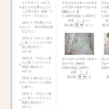
とブロカント vol.2
フランスアンティークラウ
フラ
あたたかな暮らしにそ
ンドプティモチーフレース
ンド
っと寄り添う 刺繍・ワ
3個セット B
ース 
イヤー・ブロカント
1,200円(税抜 1,091円)
1,10
在庫 1 セット
在
2017.7 手仕事とブロ
購入数
セット
購
カント ～庭で草花を摘
むように～
2013.2『やさしい暮ら
し展～ハンドメイド雑
貨に囲まれて～
vol.4』
2012.6 『やさしい暮
ヴィンテージプティモチー
ヴィ
らし展～ハンドメイド
フレース（Vert)
フレー
雑貨に囲まれて～
230円(税抜 209円)
230
vol.3』
在庫 1 点
購入数
点
2012.2.春のおくりも
の～ブロカントと音楽
の奏で～
2012.1 『やさしい暮
らし展～ハンドメイド
雑貨に囲まれて～
vol.2』