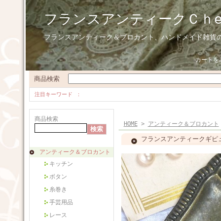
フランスアンティークＣｈ
フランスアンティーク＆ブロカント、ハンドメイド雑貨
カートを
商品検索
注目キーワード
商品検索
HOME
>
アンティーク＆ブロカント
フランスアンティークギピ
アンティーク＆ブロカント
キッチン
ボタン
糸巻き
手芸用品
レース