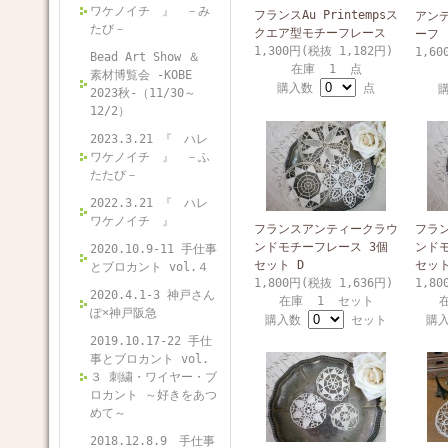
ワケノイチ 』 －み
フランスAu Printempsス
アン
たび－
クエア型モチーフレース
ーフ
1,300円(税抜 1,182円)
1,60
Bead Art Show ＆
在庫 1 点
素材博覧会 -KOBE
購入数
点
2023秋-（11/30～
12/2）
2023.3.21 『 ハレ
ワケノイチ 』 －ふ
たたび－
2022.3.21 『 ハレ
ワケノイチ 』
フランスアンティークラウ
フラ
ンドモチーフレース 3個
ンドモ
2020.10.9-11 手仕事
セット D
セット
とブロカント vol.４
1,800円(税抜 1,636円)
1,80
2020.4.1-3 神戸さん
在庫 1 セット
ぽ×神戸阪急
購入数
セット
購
2019.10.17-22 手仕
事とブロカント vol.
３ 刺繍・ワイヤー・ブ
ロカント ～好きをあつ
めて～
2018.12.8.9 手仕事