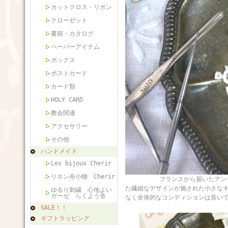
カットクロス・リボン
クローゼット
書籍・カタログ
ペーパーアイテム
ボックス
ポストカード
カード類
HOLY CARD
教会関連
アクセサリー
その他
ハンドメイド
Les bijoux Cherir
リネン布小物 Cherir
フランスから届いたアンティーク
た繊細なデザインが施された小さな
ゆるり刺繍 心地よい
ガーゼ らくよう舎
なく全体的なコンディションは良い
SALE！！
ギフトラッピング