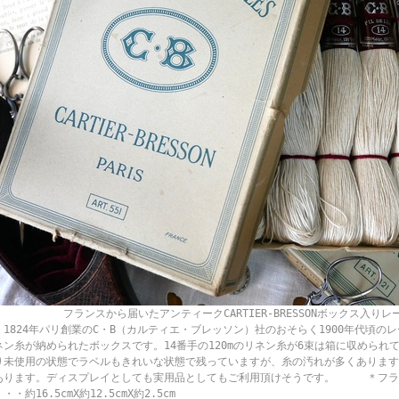
ランスから届いたアンティークCARTIER-BRESSONボックス入りレー
。1824年パリ創業のC・B（カルティエ・ブレッソン）社のおそらく1900年代頃の
ネン糸が納められたボックスです。14番手の120mのリネン糸が6束は箱に収められ
り未使用の状態でラベルもきれいな状態で残っていますが、糸の汚れが多くあります
あります。ディスプレイとしても実用品としてもご利用頂けそうです。 ＊
・・約16.5cmX約12.5cmX約2.5cm