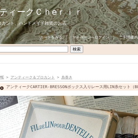
ティークＣｈeｒｉｒ
ロカント、ハンドメイド雑貨のお店
カートをみる
｜
マイページへログイン
｜
ご利用案内
ME
>
アンティーク＆ブロカント
>
糸巻き
アンティークCARTIER-BRESSONボックス入りレース用LIN糸セット（BL