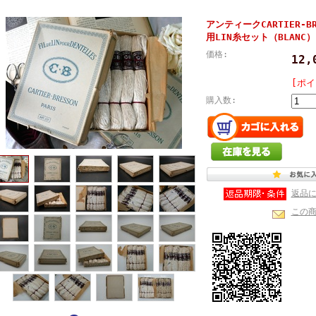
アンティークCARTIER-
用LIN糸セット（BLANC）
価格:
12
[ポイ
購入数:
返品
この