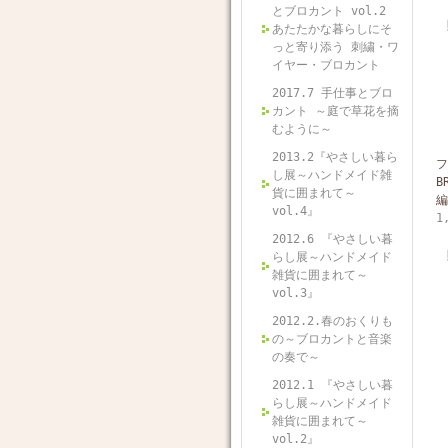
とブロカント vol.2
あたたかな暮らしにそ
っと寄り添う 刺繍・ワ
イヤー・ブロカント
2017.7 手仕事とブロ
カント ～庭で草花を摘
むように～
2013.2『やさしい暮ら
フ
し展～ハンドメイド雑
B
貨に囲まれて～
編
vol.4』
1
2012.6 『やさしい暮
らし展～ハンドメイド
雑貨に囲まれて～
vol.3』
2012.2.春のおくりも
の～ブロカントと音楽
の奏で～
2012.1 『やさしい暮
らし展～ハンドメイド
雑貨に囲まれて～
vol.2』