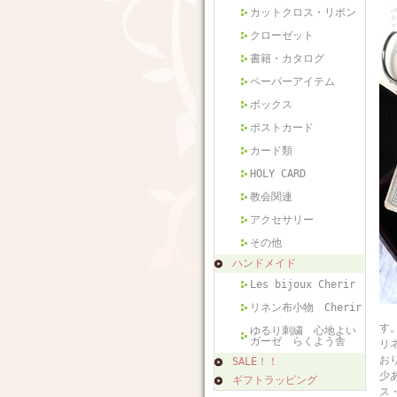
カットクロス・リボン
クローゼット
書籍・カタログ
ペーパーアイテム
ボックス
ポストカード
カード類
HOLY CARD
教会関連
アクセサリー
その他
ハンドメイド
Les bijoux Cherir
リネン布小物 Cherir
フ
す
ゆるり刺繍 心地よい
ガーゼ らくよう舎
リ
お
SALE！！
少
ギフトラッピング
ス・