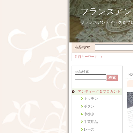
フランスアン
フランスアンティーク＆ブ
商品検索
注目キーワード
商品検索
HO
アンティーク＆ブロカント
キッチン
ボタン
糸巻き
手芸用品
レース