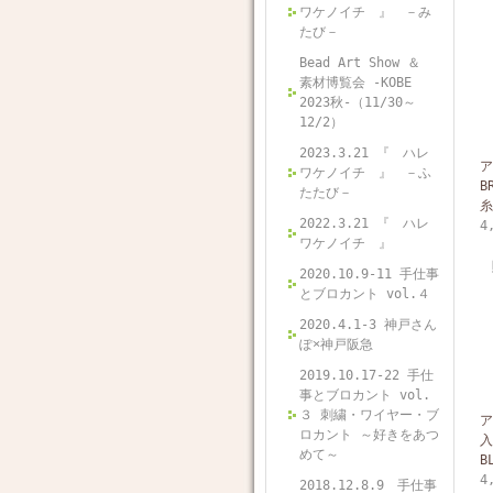
ワケノイチ 』 －み
たび－
Bead Art Show ＆
素材博覧会 -KOBE
2023秋-（11/30～
12/2）
2023.3.21 『 ハレ
ア
ワケノイチ 』 －ふ
B
たたび－
糸
2022.3.21 『 ハレ
4
ワケノイチ 』
2020.10.9-11 手仕事
とブロカント vol.４
2020.4.1-3 神戸さん
ぽ×神戸阪急
2019.10.17-22 手仕
事とブロカント vol.
３ 刺繍・ワイヤー・ブ
ア
ロカント ～好きをあつ
入
めて～
B
4
2018.12.8.9 手仕事