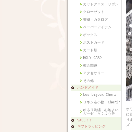
カットクロス・リボン
クローゼット
書籍・カタログ
ペーパーアイテム
ボックス
ポストカード
カード類
HOLY CARD
教会関連
アクセサリー
その他
ハンドメイド
Les bijoux Cherir
リネン布小物 Cherir
フ
ホ
ゆるり刺繍 心地よい
ガーゼ らくよう舎
に
り
SALE！！
ズ 
ギフトラッピング