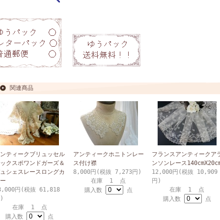
関連商品
ンティークブリュッセル
アンティークホニトンレー
フランスアンティークア
ックスポワンドガーズ＆
ス付け襟
ンソンレース140cmX20c
ュシェスレースロングカ
8,000円(税抜 7,273円)
12,000円(税抜 10,909
ー
在庫 1 点
円)
8,000円(税抜 61,818
在庫 1 点
購入数
点
)
購入数
点
在庫 1 点
購入数
点