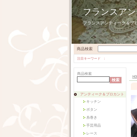
フランスアン
フランスアンティーク＆ブ
商品検索
注目キーワード
商品検索
HO
アンティーク＆ブロカント
キッチン
ボタン
糸巻き
手芸用品
レース