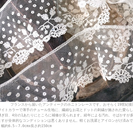
ランスから届いたアンティークのホニトンレースです。おそらく19世紀後期
ワイトカラーで薄手のチュール生地に、繊細なお花とドットの刺繍が施された愛らし
継ぎ目、4分の1あたりにところに補修が見られます。経年による汚れ、そばかすが
ますが全体的なコンディションは悪くありません。軽くお洗濯とアイロンがけ済
幅約6.5～7.0cmx長さ約150cm