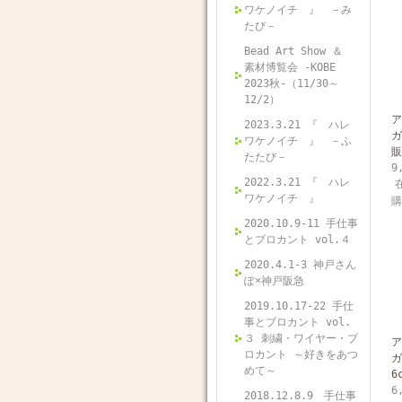
ワケノイチ 』 －み
たび－
Bead Art Show ＆
素材博覧会 -KOBE
2023秋-（11/30～
12/2）
ア
2023.3.21 『 ハレ
ガ
ワケノイチ 』 －ふ
販
たたび－
9
2022.3.21 『 ハレ
ワケノイチ 』
2020.10.9-11 手仕事
とブロカント vol.４
2020.4.1-3 神戸さん
ぽ×神戸阪急
2019.10.17-22 手仕
事とブロカント vol.
３ 刺繍・ワイヤー・ブ
ア
ロカント ～好きをあつ
ガ
めて～
6
6
2018.12.8.9 手仕事