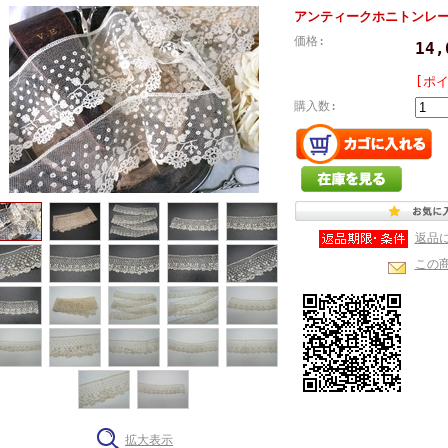
アンティークホニトンレース 
価格:
14
[ポ
購入数:
返品
この
拡大表示