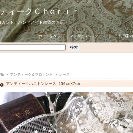
ティークＣｈeｒｉｒ
ロカント、ハンドメイド雑貨のお店
カートをみる
｜
マイページへログイン
｜
ご利用案内
ME
>
アンティーク＆ブロカント
>
レース
アンティークホニトンレース 150cmX7cm