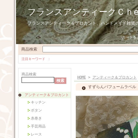
フランスアンティークＣｈ
フランスアンティーク＆ブロカント、ハンドメイド雑貨
カートを
商品検索
注目キーワード
商品検索
HOME
>
アンティーク＆ブロカント
すずらんパフュームラベル
アンティーク＆ブロカント
キッチン
ボタン
糸巻き
手芸用品
レース