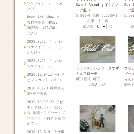
ワケノイチ 』 －み
Saint Amand すずらんス
Sai
たび－
ープ皿 E
ープ皿
5,800円(税抜 5,273円)
5,50
Bead Art Show ＆
在庫 1 点
素材博覧会 -KOBE
購入数
点
2023秋-（11/30～
12/2）
2023.3.21 『 ハレ
ワケノイチ 』 －ふ
たたび－
2022.3.21 『 ハレ
ワケノイチ 』
フランスアンティークすず
フラ
らんブローチ
ビー
2020.10.9-11 手仕事
0円(税抜 0円)
らん
とブロカント vol.４
SOLD OUT
0円(
2020.4.1-3 神戸さん
ぽ×神戸阪急
2019.10.17-22 手仕
事とブロカント vol.
３ 刺繍・ワイヤー・ブ
ロカント ～好きをあつ
めて～
2018.12.8.9 手仕事