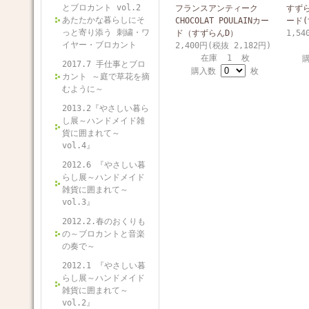
とブロカント vol.2
フランスアンティーク
すず
あたたかな暮らしにそ
CHOCOLAT POULAINカー
ード
っと寄り添う 刺繍・ワ
ド（すずらんD）
1,54
イヤー・ブロカント
2,400円(税抜 2,182円)
在庫 1 枚
2017.7 手仕事とブロ
購入数
枚
カント ～庭で草花を摘
むように～
2013.2『やさしい暮ら
し展～ハンドメイド雑
貨に囲まれて～
vol.4』
2012.6 『やさしい暮
らし展～ハンドメイド
雑貨に囲まれて～
vol.3』
2012.2.春のおくりも
の～ブロカントと音楽
の奏で～
2012.1 『やさしい暮
らし展～ハンドメイド
雑貨に囲まれて～
vol.2』