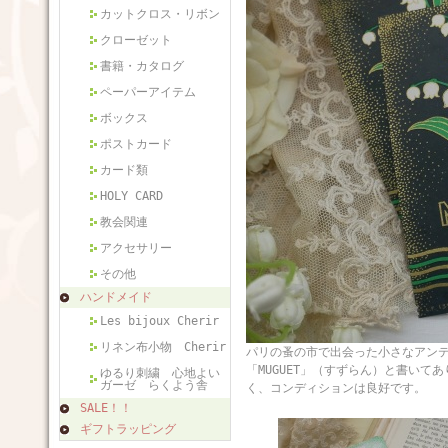
カットクロス・リボン
クローゼット
書籍・カタログ
ペーパーアイテム
ボックス
ポストカード
カード類
HOLY CARD
教会関連
アクセサリー
その他
ハンドメイド
Les bijoux Cherir
リネン布小物 Cherir
パリの蚤の市で出会った小さなアン
「MUGUET」（すずらん）と書い
ゆるり刺繍 心地よい
ガーゼ らくよう舎
く、コンディションは良好です。
SALE！！
ギフトラッピング