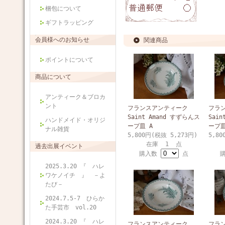
梱包について
ギフトラッピング
会員様へのお知らせ
関連商品
ポイントについて
商品について
アンティーク＆ブロカ
ント
フランスアンティーク
フラ
Saint Amand すずらんス
Sai
ハンドメイド・オリジ
ープ皿 A
ープ皿
ナル雑貨
5,800円(税抜 5,273円)
5,80
在庫 1 点
過去出展イベント
購入数
点
2025.3.20 『 ハレ
ワケノイチ 』 －よ
たび－
2024.7.5-7 ひらか
た手芸市 vol.20
2024.3.20 『 ハレ
フランスアンティーク
フラ