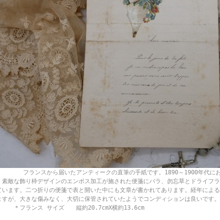
ランスから届いたアンティークの直筆の手紙です。1890～1900年代にお
。素敵な飾り枠デザインのエンボス加工が施された便箋にバラ、勿忘草とドライフラ
ています。二つ折りの便箋で表と開いた中にも文章が書かれてあります。経年による
ますが、大きな傷みなく、大切に保管されていたようでコンディションは良いです。
。 ＊フランス サイズ 縦約20.7cmX横約13.6cm