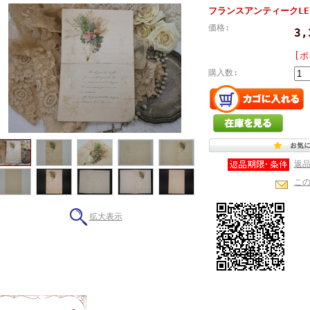
フランスアンティークLET
価格:
3
[ポ
購入数:
返
こ
拡大表示