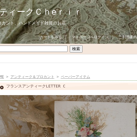
ティークＣｈeｒｉｒ
ロカント、ハンドメイド雑貨のお店
カートをみる
｜
マイページへログイン
｜
ご利用案内
ME
>
アンティーク＆ブロカント
>
ペーパーアイテム
フランスアンティークLETTER C