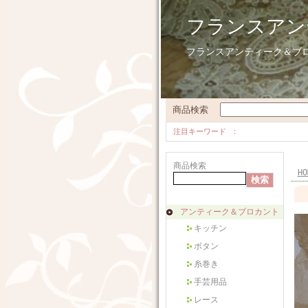
フランスアン
フランスアンティーク＆ブ
商品検索
注目キーワード
商品検索
HO
アンティーク＆ブロカント
キッチン
ボタン
糸巻き
手芸用品
レース