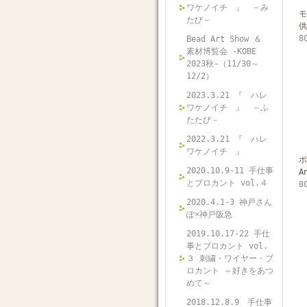
ワケノイチ 』 －み
モ
たび－
供
8
Bead Art Show ＆
素材博覧会 -KOBE
2023秋-（11/30～
12/2）
2023.3.21 『 ハレ
ワケノイチ 』 －ふ
たたび－
2022.3.21 『 ハレ
ワケノイチ 』
ポ
2020.10.9-11 手仕事
A
とブロカント vol.４
8
2020.4.1-3 神戸さん
ぽ×神戸阪急
2019.10.17-22 手仕
事とブロカント vol.
３ 刺繍・ワイヤー・ブ
ロカント ～好きをあつ
めて～
2018.12.8.9 手仕事