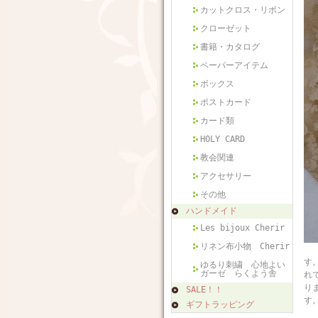
カットクロス・リボン
クローゼット
書籍・カタログ
ペーパーアイテム
ボックス
ポストカード
カード類
HOLY CARD
教会関連
アクセサリー
その他
ハンドメイド
Les bijoux Cherir
リネン布小物 Cherir
フ
す
ゆるり刺繍 心地よい
ガーゼ らくよう舎
れ
り
SALE！！
す
ギフトラッピング