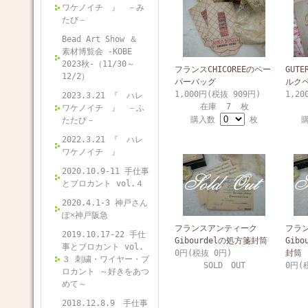
ワケノイチ 』 －み
たび－
Bead Art Show ＆
素材博覧会 -KOBE
2023秋-（11/30～
フランスCHICOREEのペー
GUT
12/2）
パーバッグ
ルク
1,000円(税抜 909円)
1,20
2023.3.21 『 ハレ
在庫 7 枚
ワケノイチ 』 －ふ
購入数
枚
たたび－
2022.3.21 『 ハレ
ワケノイチ 』
2020.10.9-11 手仕事
とブロカント vol.４
2020.4.1-3 神戸さん
ぽ×神戸阪急
フランスアンティーク
フラ
2019.10.17-22 手仕
Gibourdelの処方箋封筒
Gib
事とブロカント vol.
0円(税抜 0円)
封筒
３ 刺繍・ワイヤー・ブ
SOLD OUT
0円(
ロカント ～好きをあつ
めて～
2018.12.8.9 手仕事