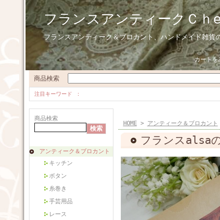
フランスアンティークＣｈ
フランスアンティーク＆ブロカント、ハンドメイド雑貨
カートを
商品検索
注目キーワード
商品検索
HOME
>
アンティーク＆ブロカント
フランスals
アンティーク＆ブロカント
キッチン
ボタン
糸巻き
手芸用品
レース