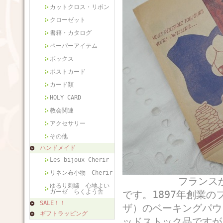
カットクロス・リボン
クローゼット
書籍・カタログ
ペーパーアイテム
ボックス
ポストカード
カード類
HOLY CARD
教会関連
アクセサリー
その他
ハンドメイド
Les bijoux Cherir
リネン布小物 Cherir
フランスから届い
ゆるり刺繍 心地よい
ガーゼ らくよう舎
です。1897年創業の
SALE！！
ザ）のベーキングパウ
ギフトラッピング
ッドストック品ですが