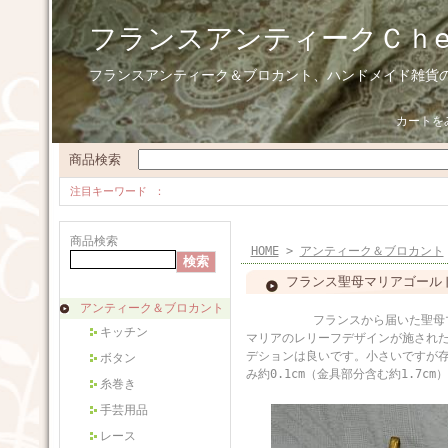
フランスアンティークＣｈ
フランスアンティーク＆ブロカント、ハンドメイド雑貨
カートを
商品検索
注目キーワード
商品検索
HOME
>
アンティーク＆ブロカント
フランス聖母マリアゴール
アンティーク＆ブロカント
フランスから届いた聖母マリアの
キッチン
マリアのレリーフデザインが施され
デションは良いです。小さいですが
ボタン
み約0.1cm（金具部分含む約1.7cm）
糸巻き
手芸用品
レース