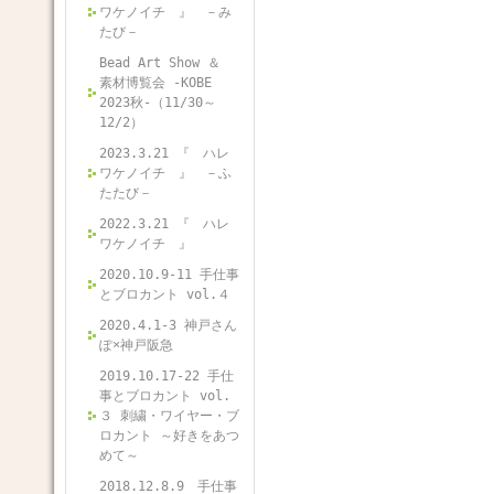
ワケノイチ 』 －み
たび－
Bead Art Show ＆
素材博覧会 -KOBE
2023秋-（11/30～
12/2）
2023.3.21 『 ハレ
ワケノイチ 』 －ふ
たたび－
2022.3.21 『 ハレ
ワケノイチ 』
2020.10.9-11 手仕事
とブロカント vol.４
2020.4.1-3 神戸さん
ぽ×神戸阪急
2019.10.17-22 手仕
事とブロカント vol.
３ 刺繍・ワイヤー・ブ
ロカント ～好きをあつ
めて～
2018.12.8.9 手仕事