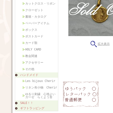
カットクロス・リボン
クローゼット
書籍・カタログ
ペーパーアイテム
ボックス
ポストカード
カード類
拡大表示
HOLY CARD
教会関連
アクセサリー
その他
ハンドメイド
Les bijoux Cherir
リネン布小物 Cherir
ゆるり刺繍 心地よい
ガーゼ らくよう舎
SALE！！
ギフトラッピング