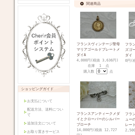
関連商品
フランスヴィンテージ聖母
フラ
マリアゴールドプレートメ
ズゴ
ダイA
ダイ
4,000円(税抜 3,636円)
0円(
在庫 1 点
購入数
点
ショッピングガイド
お支払について
配送方法、送料につい
フランスアンティークメダ
フラ
て
イとクローバーのシルバー
ュー
追加注文について
ブローチ
レー
14,000円(税抜 12,727
2,50
お取り置きサービス