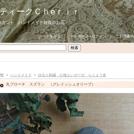
ティークＣｈeｒｉｒ
ロカント、ハンドメイド雑貨のお店
カートをみる
｜
マイページへログイン
｜
ご利用案内
ME
>
ハンドメイド
>
ゆるり刺繍 心地よいガーゼ らくよう舎
丸ブローチ スズラン （グレイッシュオリーブ）