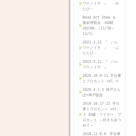
ワケノイチ 』 －み
たび－
Bead Art Show ＆
素材博覧会 -KOBE
2023秋-（11/30～
12/2）
2023.3.21 『 ハレ
ワケノイチ 』 －ふ
たたび－
2022.3.21 『 ハレ
ワケノイチ 』
2020.10.9-11 手仕事
とブロカント vol.４
2020.4.1-3 神戸さん
ぽ×神戸阪急
2019.10.17-22 手仕
事とブロカント vol.
３ 刺繍・ワイヤー・ブ
ロカント ～好きをあつ
めて～
2018.12.8.9 手仕事