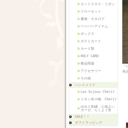
カットクロス・リボン
クローゼット
書籍・カタログ
ペーパーアイテム
ボックス
ポストカード
カード類
HOLY CARD
教会関連
『
アクセサリー
色
その他
ハンドメイド
Les bijoux Cherir
リネン布小物 Cherir
ゆるり刺繍 心地よい
ガーゼ らくよう舎
SALE！！
ギフトラッピング