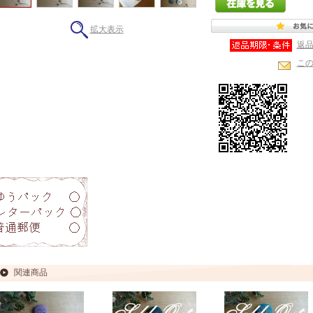
拡大表示
返
こ
関連商品