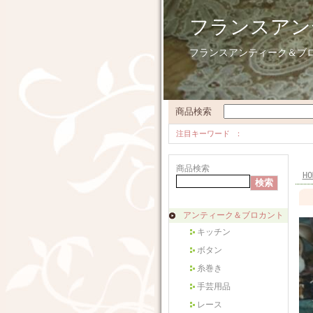
フランスアン
フランスアンティーク＆ブ
商品検索
注目キーワード
商品検索
HO
アンティーク＆ブロカント
キッチン
ボタン
糸巻き
手芸用品
レース