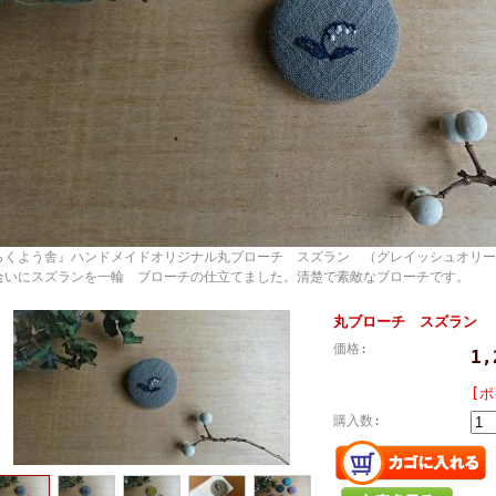
らくよう舎』ハンドメイドオリジナル丸ブローチ スズラン （グレイッシュオリー
合いにスズランを一輪 ブローチの仕立てました。清楚で素敵なブローチです。 サ
丸ブローチ スズラン 
価格:
1
[ポ
購入数: