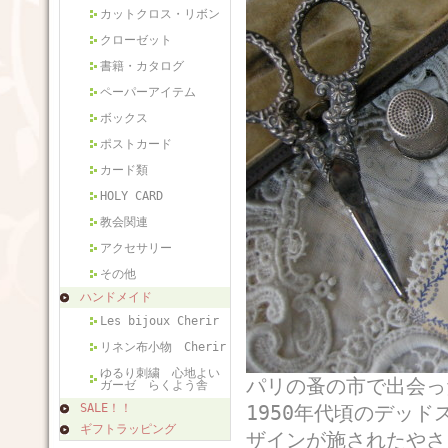
カットクロス・リボン
クローゼット
書籍・カタログ
ペーパーアイテム
ボックス
ポストカード
カード類
HOLY CARD
教会関連
アクセサリー
その他
ハンドメイド
Les bijoux Cherir
リネン布小物 Cherir
ゆるり刺繍 心地よい
パリの蚤の市で出会っ
ガーゼ らくよう舎
SALE！！
1950年代頃のデッ
ギフトラッピング
ザインが施されたやさ