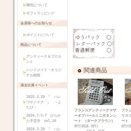
梱包について
ギフトラッピング
会員様へのお知らせ
ポイントについて
商品について
アンティーク＆ブロカ
ント
関連商品
ハンドメイド・オリジ
ナル雑貨
過去出展イベント
2025.3.20 『 ハレ
ワケノイチ 』 －よ
たび－
フランスアンティークマザ
フラ
2024.7.5-7 ひらか
ーオブパールミニボタンシ
リス
た手芸市 vol.20
ート （ダークブラウン）
ート
0円(税抜 0円)
0円(
2024.3.20 『 ハレ