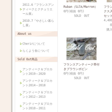
2011.6『フランスアン
Ruban（Silk/Marron）
フラ
ティークとクチュリエ
0円(税抜 0円)
クス
ール展』
SOLD OUT
セット
4,40
2010.7『やさしい暮ら
し展』
購
About us
Cherirについて
らくよう舎について
Sold Out商品
フランスアンティーク帯付
きブラウンボビン
アンティーク＆ブロカ
0円(税抜 0円)
ント2019～2020
SOLD OUT
アンティーク＆ブロカ
ント2014～2018
アンティーク＆ブロカ
ント2012～2013
アンティーク＆ブロカ
ント2010～2011