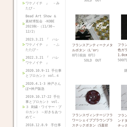
SOLD OUT
ワケノイチ 』 －み
たび－
Bead Art Show ＆
素材博覧会 -KOBE
2023秋-（11/30～
12/2）
2023.3.21 『 ハレ
ワケノイチ 』 －ふ
フラ
フランスアンティークメタ
たたび－
色ガ
ルボタン（L'or）
1.0c
0円(税抜 0円)
2022.3.21 『 ハレ
500
SOLD OUT
ワケノイチ 』
2020.10.9-11 手仕事
とブロカント vol.４
2020.4.1-3 神戸さん
ぽ×神戸阪急
2019.10.17-22 手仕
事とブロカント vol.
３ 刺繍・ワイヤー・ブ
ロカント ～好きをあつ
フランスヴィンテージフラ
フラ
めて～
ワーシェイプブラウンプラ
ンド
2018.12.8.9 手仕事
スチックボタン（S直径
チック