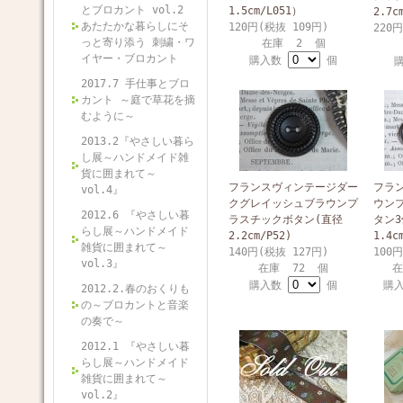
とブロカント vol.2
1.5cm/L051）
2.7c
あたたかな暮らしにそ
120円(税抜 109円)
220
っと寄り添う 刺繍・ワ
在庫 2 個
イヤー・ブロカント
購入数
個
2017.7 手仕事とブロ
カント ～庭で草花を摘
むように～
2013.2『やさしい暮ら
し展～ハンドメイド雑
貨に囲まれて～
フランスヴィンテージダー
フラ
vol.4』
クグレイッシュブラウンプ
ウン
2012.6 『やさしい暮
ラスチックボタン(直径
タン
らし展～ハンドメイド
2.2cm/P52)
1.4c
雑貨に囲まれて～
140円(税抜 127円)
100
vol.3』
在庫 72 個
在
購入数
個
購
2012.2.春のおくりも
の～ブロカントと音楽
の奏で～
2012.1 『やさしい暮
らし展～ハンドメイド
雑貨に囲まれて～
vol.2』