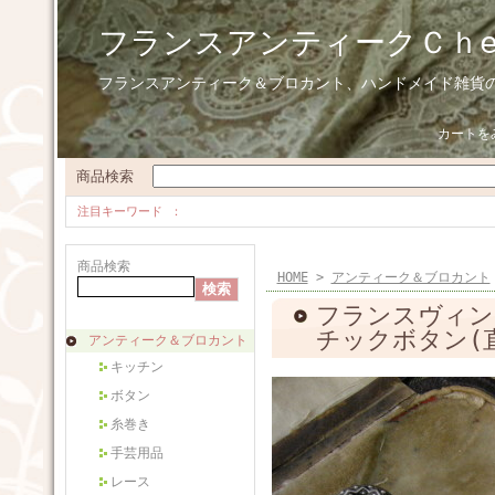
フランスアンティークＣｈ
フランスアンティーク＆ブロカント、ハンドメイド雑貨
カートを
商品検索
注目キーワード
商品検索
HOME
>
アンティーク＆ブロカント
フランスヴィン
チックボタン(直径
アンティーク＆ブロカント
キッチン
ボタン
糸巻き
手芸用品
レース