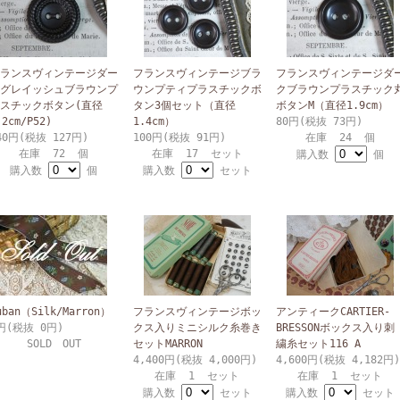
ランスヴィンテージダー
フランスヴィンテージブラ
フランスヴィンテージダ
グレイッシュブラウンプ
ウンプティプラスチックボ
クブラウンプラスチック
スチックボタン(直径
タン3個セット（直径
ボタンM（直径1.9cm）
.2cm/P52)
1.4cm）
80円(税抜 73円)
40円(税抜 127円)
100円(税抜 91円)
在庫 24 個
在庫 72 個
在庫 17 セット
購入数
個
購入数
個
購入数
セット
uban（Silk/Marron）
フランスヴィンテージボッ
アンティークCARTIER-
円(税抜 0円)
クス入りミニシルク糸巻き
BRESSONボックス入り刺
SOLD OUT
セットMARRON
繍糸セット116 A
4,400円(税抜 4,000円)
4,600円(税抜 4,182円)
在庫 1 セット
在庫 1 セット
購入数
セット
購入数
セット