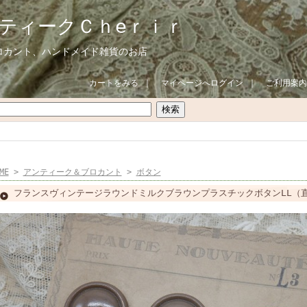
ティークＣｈeｒｉｒ
ロカント、ハンドメイド雑貨のお店
カートをみる
｜
マイページへログイン
｜
ご利用案内
ME
>
アンティーク＆ブロカント
>
ボタン
フランスヴィンテージラウンドミルクブラウンプラスチックボタンLL（直径