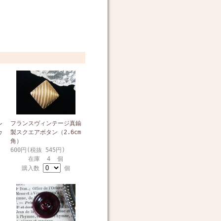
フランスヴィンテージ真鍮
ン
製スクエアボタン（2.6cm
ウ
角）
600円(税抜 545円)
在庫 4 個
購入数
個