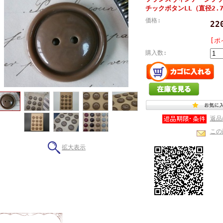
チックボタンLL（直径2.7
価格:
2
[ポ
購入数:
返品
この
拡大表示