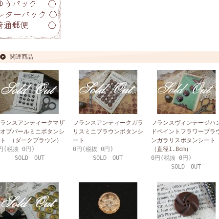
関連商品
ランスアンティークマザ
フランスアンティークガラ
フランスヴィンテージハ
オブパールミニボタンシ
リスミニブラウンボタンシ
ドペイントフラワーブラ
ト （ダークブラウン）
ート
ンガラリスボタンシート
円(税抜 0円)
0円(税抜 0円)
（直径1.8cm）
SOLD OUT
SOLD OUT
0円(税抜 0円)
SOLD OUT