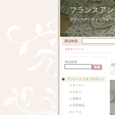
フランスアン
フランスアンティーク＆ブ
商品検索
注目キーワード
商品検索
HO
アンティーク＆ブロカント
キッチン
ボタン
糸巻き
手芸用品
レース