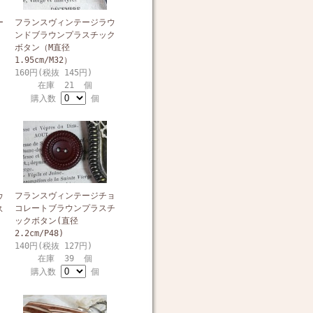
ー
フランスヴィンテージラウ
ンドブラウンプラスチック
ボタン（M直径
1.95cm/M32）
160円(税抜 145円)
在庫 21 個
購入数
個
フランスヴィンテージチョ
ウ
コレートブラウンプラスチ
ス
ックボタン(直径
2.2cm/P48)
140円(税抜 127円)
在庫 39 個
購入数
個