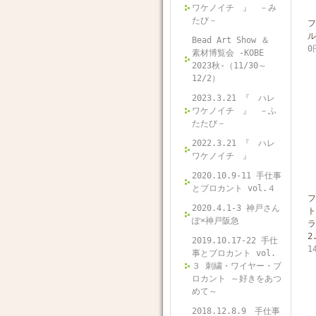
ワケノイチ 』 －み
たび－
フ
ル
Bead Art Show ＆
0
素材博覧会 -KOBE
2023秋-（11/30～
12/2）
2023.3.21 『 ハレ
ワケノイチ 』 －ふ
たたび－
2022.3.21 『 ハレ
ワケノイチ 』
2020.10.9-11 手仕事
とブロカント vol.４
フ
2020.4.1-3 神戸さん
ト
ぽ×神戸阪急
ラ
2
2019.10.17-22 手仕
1
事とブロカント vol.
３ 刺繍・ワイヤー・ブ
ロカント ～好きをあつ
めて～
2018.12.8.9 手仕事