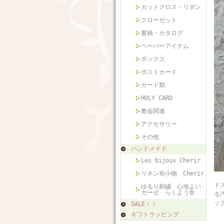
カットクロス・リボン
クローゼット
書籍・カタログ
ペーパーアイテム
ボックス
ポストカード
カード類
HOLY CARD
教会関連
アクセサリー
その他
ハンドメイド
Les bijoux Cherir
リネン布小物 Cherir
フ
ド
ゆるり刺繍 心地よい
ガーゼ らくよう舎
る
ッ
SALE！！
ギフトラッピング