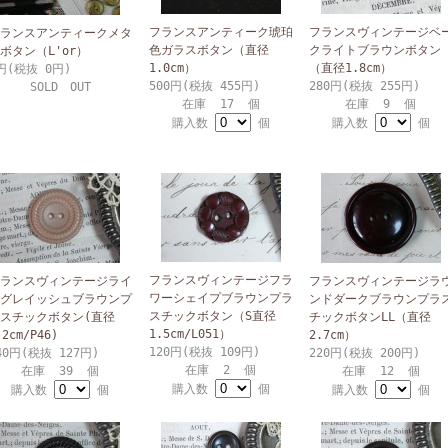
フランスアンティーク琥珀
フランスヴィンテージベ
ランスアンティークメタ
色ガラスボタン（直径
クライトブラウンボタン
ボタン（L'or）
1.0cm）
（直径1.8cm）
円(税抜 0円)
500円(税抜 455円)
280円(税抜 255円)
SOLD OUT
在庫 17 個
在庫 9 個
購入数
個
購入数
個
フランスヴィンテージフラ
ランスヴィンテージライ
フランスヴィンテージラ
ワーシェイプブラウンプラ
グレイッシュブラウンプ
ンドダークブラウンプラ
スチックボタン（S直径
スチックボタン(直径
チックボタンLL（直径
1.5cm/L051）
.2cm/P46)
2.7cm）
120円(税抜 109円)
40円(税抜 127円)
220円(税抜 200円)
在庫 2 個
在庫 39 個
在庫 12 個
購入数
個
購入数
個
購入数
個