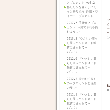
とブロカント vol.2
あたたかな暮らしにそ
っと寄り添う 刺繍・ワ
イヤー・ブロカント
フ
2017.7 手仕事とブロ
ク
カント ～庭で草花を摘
ラ
むように～
2
1
2013.2『やさしい暮ら
し展～ハンドメイド雑
貨に囲まれて～
vol.4』
2012.6 『やさしい暮
らし展～ハンドメイド
雑貨に囲まれて～
vol.3』
2012.2.春のおくりも
の～ブロカントと音楽
R
の奏で～
0
2012.1 『やさしい暮
らし展～ハンドメイド
雑貨に囲まれて～
vol.2』