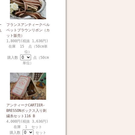
ー
フランスアンティークベル
丸
ベットブラウンリボン（カ
ット販売）
1,800円(税抜 1,636円)
在庫 15 点（50cm単
位）
購入数
点（50cm
単位）
アンティークCARTIER-
BRESSONボックス入り刺
繍糸セット116 B
4,000円(税抜 3,636円)
在庫 1 セット
購入数
セット