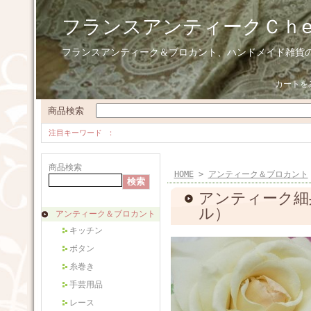
フランスアンティークＣｈ
フランスアンティーク＆ブロカント、ハンドメイド雑貨
カートを
商品検索
注目キーワード
商品検索
HOME
>
アンティーク＆ブロカント
アンティーク細
ル）
アンティーク＆ブロカント
キッチン
ボタン
糸巻き
手芸用品
レース