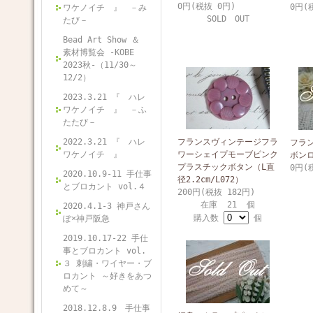
0円(税抜 0円)
0円(
ワケノイチ 』 －み
SOLD OUT
たび－
Bead Art Show ＆
素材博覧会 -KOBE
2023秋-（11/30～
12/2）
2023.3.21 『 ハレ
ワケノイチ 』 －ふ
たたび－
2022.3.21 『 ハレ
フランスヴィンテージフラ
フラ
ワケノイチ 』
ワーシェイプモーブピンク
ボンロ
プラスチックボタン（L直
0円(
2020.10.9-11 手仕事
径2.2cm/L072）
とブロカント vol.４
200円(税抜 182円)
在庫 21 個
2020.4.1-3 神戸さん
購入数
個
ぽ×神戸阪急
2019.10.17-22 手仕
事とブロカント vol.
３ 刺繍・ワイヤー・ブ
ロカント ～好きをあつ
めて～
2018.12.8.9 手仕事