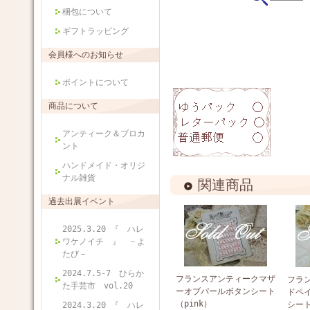
梱包について
ギフトラッピング
会員様へのお知らせ
ポイントについて
商品について
アンティーク＆ブロカ
ント
ハンドメイド・オリジ
ナル雑貨
関連商品
過去出展イベント
2025.3.20 『 ハレ
ワケノイチ 』 －よ
たび－
2024.7.5-7 ひらか
フランスアンティークマザ
フラ
た手芸市 vol.20
ーオブパールボタンシート
ドペ
（pink）
シー
2024.3.20 『 ハレ