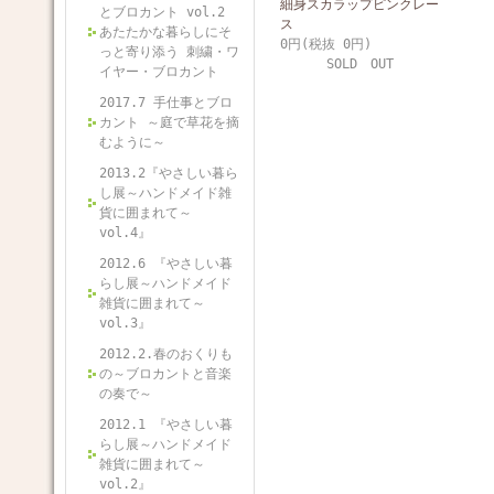
細身スカラップピンクレー
とブロカント vol.2
ス
あたたかな暮らしにそ
0円(税抜 0円)
っと寄り添う 刺繍・ワ
SOLD OUT
イヤー・ブロカント
2017.7 手仕事とブロ
カント ～庭で草花を摘
むように～
2013.2『やさしい暮ら
し展～ハンドメイド雑
貨に囲まれて～
vol.4』
2012.6 『やさしい暮
らし展～ハンドメイド
雑貨に囲まれて～
vol.3』
2012.2.春のおくりも
の～ブロカントと音楽
の奏で～
2012.1 『やさしい暮
らし展～ハンドメイド
雑貨に囲まれて～
vol.2』