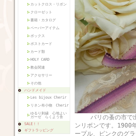
カットクロス・リボン
クローゼット
書籍・カタログ
ペーパーアイテム
ボックス
ポストカード
カード類
HOLY CARD
教会関連
アクセサリー
その他
ハンドメイド
Les bijoux Cherir
リネン布小物 Cherir
ゆるり刺繍 心地よい
パリの蚤の市で出会
ガーゼ らくよう舎
SALE！！
ンリボンです。190
ギフトラッピング
ープル、ピンクのグラ