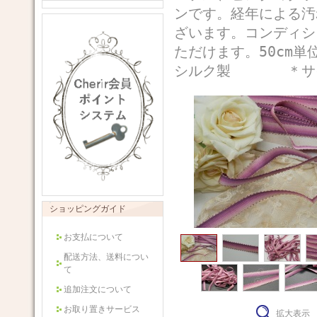
ンです。経年による汚
ざいます。コンディシ
ただけます。50cm
シルク製 ＊サイズ
ショッピングガイド
お支払について
配送方法、送料につい
て
追加注文について
お取り置きサービス
拡大表示