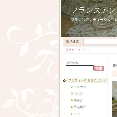
フランスアン
フランスアンティーク＆ブ
商品検索
注目キーワード
商品検索
HO
アンティーク＆ブロカント
キッチン
ボタン
糸巻き
手芸用品
レース