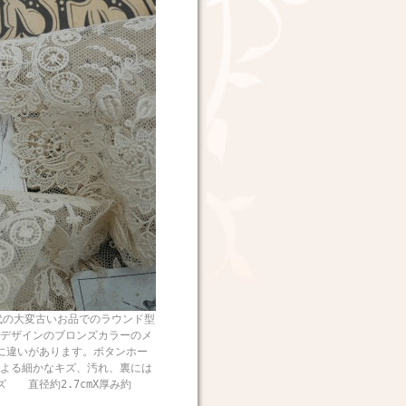
の大変古いお品でのラウンド型
デザインのブロンズカラーのメ
に違いがあります。ボタンホー
よる細かなキズ、汚れ、裏には
 直径約2.7cmX厚み約