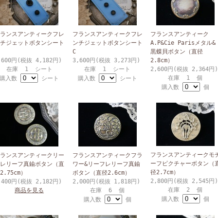
ランスアンティークフレ
フランスアンティークフレ
フランスアンティーク
チジェットボタンシート
ンチジェットボタンシート
A.P&Cie Parisメタル&
C
黒蝶貝ボタン（直径
,600円(税抜 4,182円)
3,600円(税抜 3,273円)
2.8cm）
在庫 1 シート
在庫 1 シート
2,600円(税抜 2,364円)
在庫 1 個
購入数
シート
購入数
シート
購入数
個
フランスアンティークモ
ランスアンティークリー
フランスアンティークフラ
ーフピクチャーボタン（
レリーフ真鍮ボタン（直
ワー&リーフレリーフ真鍮
径2.7cm）
2.75cm）
ボタン（直径2.6cm）
2,800円(税抜 2,545円)
,400円(税抜 2,182円)
2,000円(税抜 1,818円)
在庫 2 個
商品を見る
在庫 6 個
購入数
個
購入数
個