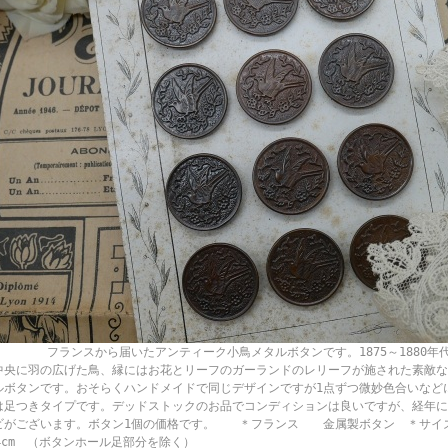
ランスから届いたアンティーク小鳥メタルボタンです。1875～1880年代
中央に羽の広げた鳥、縁にはお花とリーフのガーランドのレリーフが施された素敵な
ルボタンです。おそらくハンドメイドで同じデザインですが1点ずつ微妙色合いなど
は足つきタイプです。デッドストックのお品でコンディションは良いですが、経年に
ビがございます。ボタン1個の価格です。 ＊フランス 金属製ボタン ＊サイズ
.4cm （ボタンホール足部分を除く）