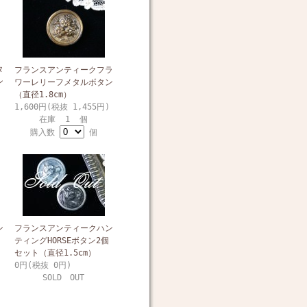
タ
フランスアンティークフラ
ン
ワーレリーフメタルボタン
（直径1.8cm）
1,600円(税抜 1,455円)
在庫 1 個
購入数
個
ン
フランスアンティークハン
ティングHORSEボタン2個
セット（直径1.5cm）
0円(税抜 0円)
SOLD OUT