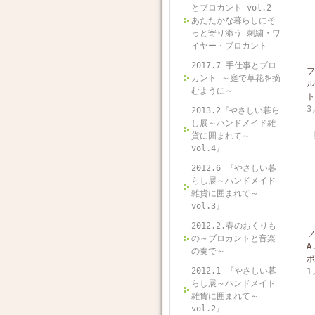
とブロカント vol.2
あたたかな暮らしにそ
っと寄り添う 刺繍・ワ
イヤー・ブロカント
2017.7 手仕事とブロ
フ
カント ～庭で草花を摘
ル
むように～
ト
3
2013.2『やさしい暮ら
し展～ハンドメイド雑
貨に囲まれて～
vol.4』
2012.6 『やさしい暮
らし展～ハンドメイド
雑貨に囲まれて～
vol.3』
2012.2.春のおくりも
フ
の～ブロカントと音楽
A
の奏で～
ボ
2012.1 『やさしい暮
1
らし展～ハンドメイド
雑貨に囲まれて～
vol.2』