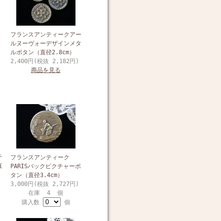
フランスアンティークアー
ルヌーヴォーデザインメタ
ルボタン（直径2.8cm）
2,400円(税抜 2,182円)
商品を見る
チ
フランスアンティーク
直
PARISバックピクチャーボ
タン（直径3.4cm）
3,000円(税抜 2,727円)
在庫 4 個
購入数
個