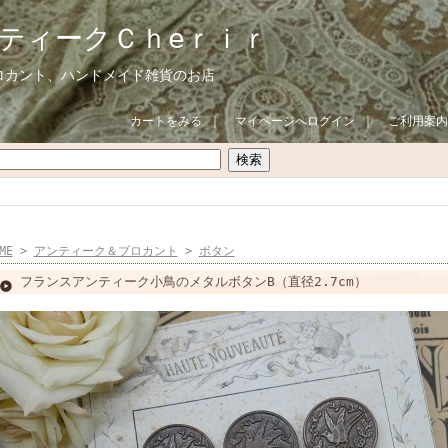
ティークＣｈeｒｉｒ
ロカント、ハンドメイド雑貨のお店
カートをみる
｜
マイページへログイン
｜
ご利用案内
ME
>
アンティーク＆ブロカント
>
ボタン
フランスアンティーク小鳥のメタルボタンB（直径2.7cm）