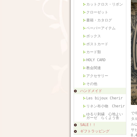
カットクロス・リボン
クローゼット
書籍・カタログ
ペーパーアイテム
ボックス
ポストカード
カード類
HOLY CARD
教会関連
アクセサリー
その他
ハンドメイド
Les bijoux Cherir
リネン布小物 Cherir
フ
で
ゆるり刺繍 心地よい
ガーゼ らくよう舎
タ
ル
SALE！！
サ
ギフトラッピング
0