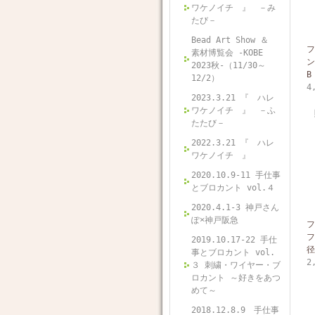
ワケノイチ 』 －み
たび－
Bead Art Show ＆
フ
素材博覧会 -KOBE
ン
2023秋-（11/30～
B
12/2）
4
2023.3.21 『 ハレ
ワケノイチ 』 －ふ
たたび－
2022.3.21 『 ハレ
ワケノイチ 』
2020.10.9-11 手仕事
とブロカント vol.４
2020.4.1-3 神戸さん
ぽ×神戸阪急
フ
フ
2019.10.17-22 手仕
径
事とブロカント vol.
2
３ 刺繍・ワイヤー・ブ
ロカント ～好きをあつ
めて～
2018.12.8.9 手仕事