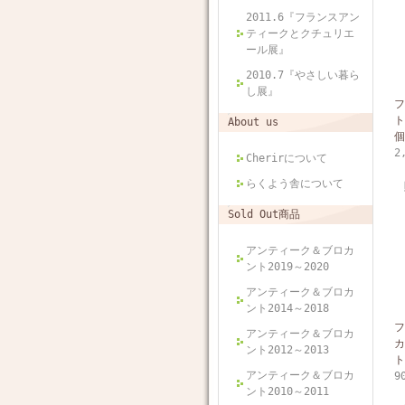
2011.6『フランスアン
ティークとクチュリエ
ール展』
2010.7『やさしい暮ら
し展』
フ
ト
About us
個
2
Cherirについて
らくよう舎について
Sold Out商品
アンティーク＆ブロカ
ント2019～2020
アンティーク＆ブロカ
ント2014～2018
フ
アンティーク＆ブロカ
カ
ント2012～2013
ト
アンティーク＆ブロカ
9
ント2010～2011