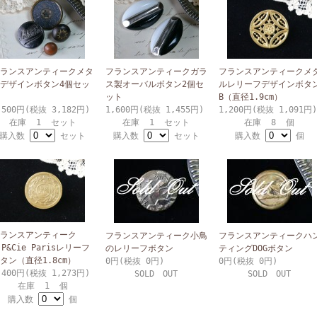
ランスアンティークメタ
フランスアンティークガラ
フランスアンティークメ
デザインボタン4個セッ
ス製オーバルボタン2個セ
ルレリーフデザインボタ
ット
B（直径1.9cm）
,500円(税抜 3,182円)
1,600円(税抜 1,455円)
1,200円(税抜 1,091円)
在庫 1 セット
在庫 1 セット
在庫 8 個
購入数
セット
購入数
セット
購入数
個
ランスアンティーク
フランスアンティーク小鳥
フランスアンティークハ
.P&Cie Parisレリーフ
のレリーフボタン
ティングDOGボタン
タン（直径1.8cm）
0円(税抜 0円)
0円(税抜 0円)
,400円(税抜 1,273円)
SOLD OUT
SOLD OUT
在庫 1 個
購入数
個