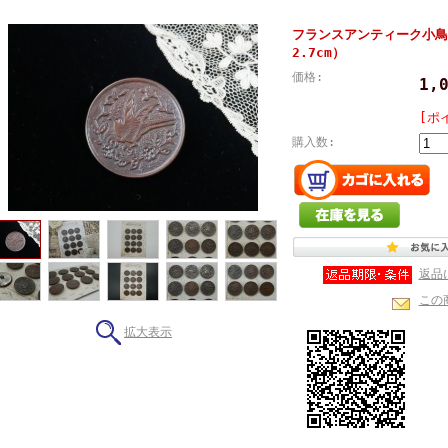
フランスアンティーク小鳥
2.7cm）
価格:
1,
[ポ
購入数:
返品
この
拡大表示