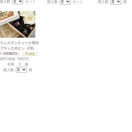
購入数
セット
購入数
セット
購入数
個
ランスアンティーク帯付
ブラックボビン（FIL
U CHINOIS）
00円(税抜 545円)
在庫 3 個
購入数
個