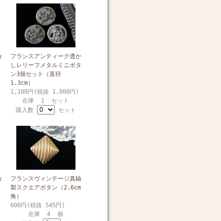
フランスアンティーク透か
タ
しレリーフメタルミニボタ
ン3個セット（直径
1.3cm）
1,100円(税抜 1,000円)
在庫 1 セット
購入数
セット
フランスヴィンテージ真鍮
タ
製スクエアボタン（2.6cm
角）
600円(税抜 545円)
在庫 4 個