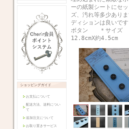
ーの紙製シートにセッ
ズ、汚れ等多少ありま
ディションは良いで
ボタン ＊サイズ 
12.8cmX約4.5cm
ショッピングガイド
お支払について
配送方法、送料につい
て
追加注文について
お取り置きサービス