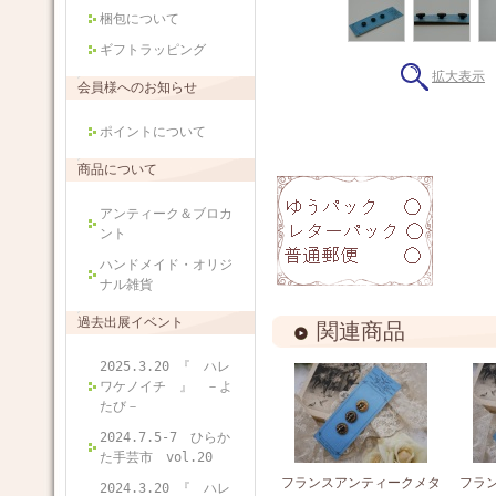
梱包について
ギフトラッピング
拡大表示
会員様へのお知らせ
ポイントについて
商品について
アンティーク＆ブロカ
ント
ハンドメイド・オリジ
ナル雑貨
過去出展イベント
関連商品
2025.3.20 『 ハレ
ワケノイチ 』 －よ
たび－
2024.7.5-7 ひらか
た手芸市 vol.20
フランスアンティークメタ
フラ
2024.3.20 『 ハレ