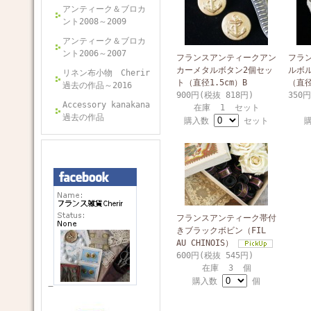
アンティーク＆ブロカ
ント2008～2009
アンティーク＆ブロカ
ント2006～2007
フランスアンティークアン
フラ
カーメタルボタン2個セッ
ルボ
リネン布小物 Cherir
ト（直径1.5cm）B
（直径
過去の作品～2016
900円(税抜 818円)
350
Accessory kanakana
在庫 1 セット
過去の作品
購入数
セット
フランスアンティーク帯付
きブラックボビン（FIL
AU CHINOIS）
600円(税抜 545円)
在庫 3 個
購入数
個