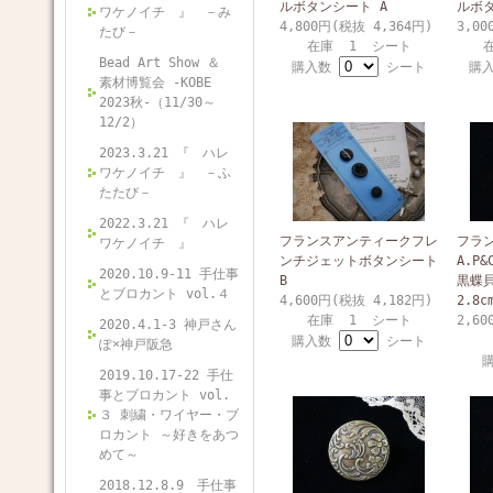
ルボタンシート A
ルボタ
ワケノイチ 』 －み
4,800円(税抜 4,364円)
3,00
たび－
在庫 1 シート
Bead Art Show ＆
購入数
シート
購
素材博覧会 -KOBE
2023秋-（11/30～
12/2）
2023.3.21 『 ハレ
ワケノイチ 』 －ふ
たたび－
2022.3.21 『 ハレ
フランスアンティークフレ
フラ
ワケノイチ 』
ンチジェットボタンシート
A.P&
2020.10.9-11 手仕事
B
黒蝶
とブロカント vol.４
4,600円(税抜 4,182円)
2.8c
在庫 1 シート
2,60
2020.4.1-3 神戸さん
購入数
シート
ぽ×神戸阪急
2019.10.17-22 手仕
事とブロカント vol.
３ 刺繍・ワイヤー・ブ
ロカント ～好きをあつ
めて～
2018.12.8.9 手仕事