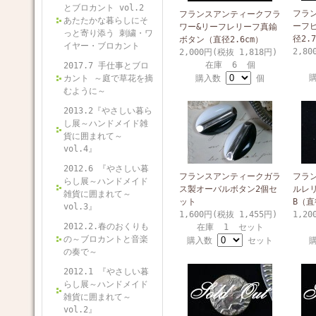
とブロカント vol.2
フラ
フランスアンティークフラ
あたたかな暮らしにそ
ーフ
ワー&リーフレリーフ真鍮
っと寄り添う 刺繍・ワ
径2.
ボタン（直径2.6cm）
イヤー・ブロカント
2,80
2,000円(税抜 1,818円)
在庫 6 個
2017.7 手仕事とブロ
カント ～庭で草花を摘
購入数
個
むように～
2013.2『やさしい暮ら
し展～ハンドメイド雑
貨に囲まれて～
vol.4』
2012.6 『やさしい暮
フランスアンティークガラ
フラ
らし展～ハンドメイド
ス製オーバルボタン2個セ
ルレ
雑貨に囲まれて～
ット
B（直
vol.3』
1,600円(税抜 1,455円)
1,20
2012.2.春のおくりも
在庫 1 セット
の～ブロカントと音楽
購入数
セット
の奏で～
2012.1 『やさしい暮
らし展～ハンドメイド
雑貨に囲まれて～
vol.2』