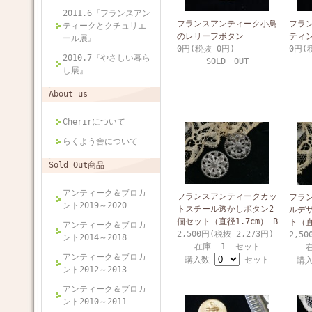
2011.6『フランスアン
フランスアンティーク小鳥
フラ
ティークとクチュリエ
のレリーフボタン
ティン
ール展』
0円(税抜 0円)
0円(
2010.7『やさしい暮ら
SOLD OUT
し展』
About us
Cherirについて
らくよう舎について
Sold Out商品
アンティーク＆ブロカ
フランスアンティークカッ
フラ
ント2019～2020
トスチール透かしボタン2
ルデ
個セット（直径1.7cm） B
ト（直
アンティーク＆ブロカ
2,500円(税抜 2,273円)
2,50
ント2014～2018
在庫 1 セット
アンティーク＆ブロカ
購入数
セット
購
ント2012～2013
アンティーク＆ブロカ
ント2010～2011