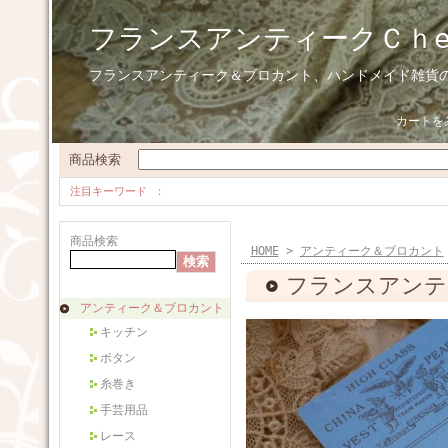
フランスアンティークＣｈ
フランスアンティーク＆ブロカント、ハンドメイド雑貨
カートを
商品検索
注目キーワード
商品検索
HOME
>
アンティーク＆ブロカント
フランスアンテ
アンティーク＆ブロカント
キッチン
ボタン
糸巻き
手芸用品
レース