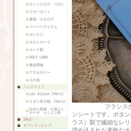
カットクロス・リボン
クローゼット
書籍・カタログ
ペーパーアイテム
ボックス
ポストカード
カード類
HOLY CARD
教会関連
アクセサリー
その他
ハンドメイド
Les bijoux Cherir
リネン布小物 Cherir
フランスから届い
ゆるり刺繍 心地よい
ガーゼ らくよう舎
ンシートです。ボタン
SALE！！
ラス）製で繊細なレリ
ギフトラッピング
埋め込まれた素敵なボ