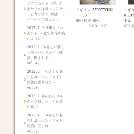
とブロカント vol.2
あたたかな暮らしにそ
イギリス REDDITCH製ニ
イギ
っと寄り添う 刺繍・ワ
ードル
W.Ba
イヤー・ブロカント
0円(税抜 0円)
ドル
SOLD OUT
0円(
2017.7 手仕事とブロ
カント ～庭で草花を摘
むように～
2013.2『やさしい暮ら
し展～ハンドメイド雑
貨に囲まれて～
vol.4』
2012.6 『やさしい暮
らし展～ハンドメイド
雑貨に囲まれて～
vol.3』
2012.2.春のおくりも
の～ブロカントと音楽
の奏で～
2012.1 『やさしい暮
らし展～ハンドメイド
雑貨に囲まれて～
vol.2』