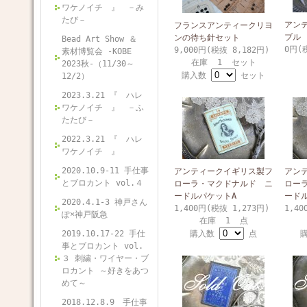
ワケノイチ 』 －み
たび－
アン
フランスアンティークリヨ
ブル
ンの待ち針セット
Bead Art Show ＆
0円(
9,000円(税抜 8,182円)
素材博覧会 -KOBE
在庫 1 セット
2023秋-（11/30～
購入数
セット
12/2）
2023.3.21 『 ハレ
ワケノイチ 』 －ふ
たたび－
2022.3.21 『 ハレ
ワケノイチ 』
2020.10.9-11 手仕事
アンティークイギリス製フ
アン
とブロカント vol.４
ローラ・マクドナルド ニ
ロー
ードルパケットA
ード
2020.4.1-3 神戸さん
1,400円(税抜 1,273円)
1,40
ぽ×神戸阪急
在庫 1 点
2019.10.17-22 手仕
購入数
点
事とブロカント vol.
３ 刺繍・ワイヤー・ブ
ロカント ～好きをあつ
めて～
2018.12.8.9 手仕事