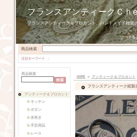
フランスアンティークＣｈ
フランスアンティーク＆ブロカント、ハンドメイド雑貨
カートを
商品検索
注目キーワード
商品検索
HOME
>
アンティーク＆ブロカント
フランスアンティーク紙製台紙
アンティーク＆ブロカント
キッチン
ボタン
糸巻き
手芸用品
レース