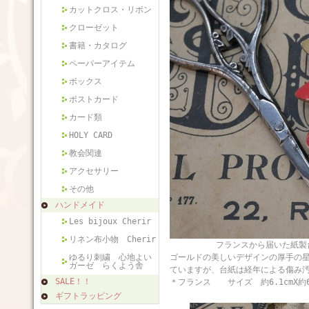
カットクロス・リボン
クローゼット
書籍・カタログ
ペーパーアイテム
ボックス
ポストカード
カード類
HOLY CARD
教会関連
アクセサリー
その他
ハンドメイド
Les bijoux Cherir
リネン布小物 Cherir
フランスから届いた紙製台紙リネン糸巻
ゆるり刺繍 心地よい
ゴールドの美しいデザインの厚手の
ガーゼ らくよう舎
ていますが、台紙は経年による傷み
SALE！！
＊フランス サイズ 約6.1cmX約6
ギフトラッピング