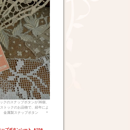
のスナップボタンが36個、
ストックのお品物で、経年によ
 金属製スナップボタン ＊
ップボタンシート AIDA