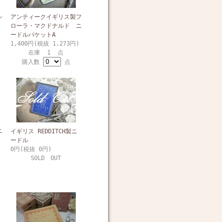
シ
アンティークイギリス製フ
ローラ・マクドナルド ニ
ードルパケットA
1,400円(税抜 1,273円)
在庫 1 点
購入数
点
ニ
イギリス REDDITCH製ニ
ードル
0円(税抜 0円)
SOLD OUT