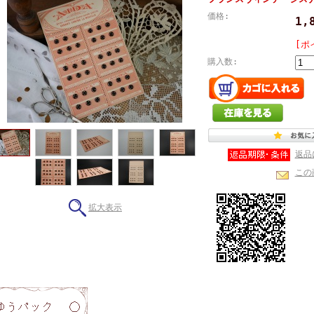
価格:
1,
[ポ
購入数:
返品
この
拡大表示