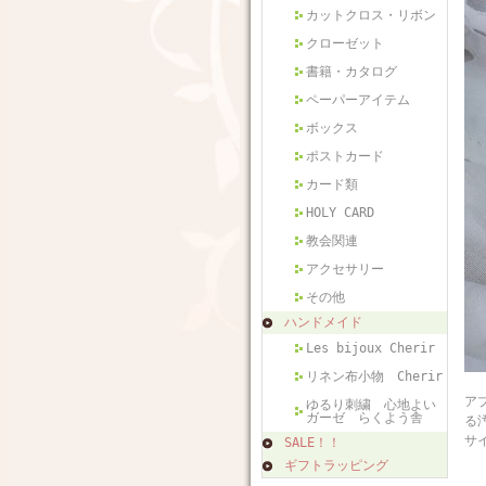
カットクロス・リボン
クローゼット
書籍・カタログ
ペーパーアイテム
ボックス
ポストカード
カード類
HOLY CARD
教会関連
アクセサリー
その他
ハンドメイド
Les bijoux Cherir
リネン布小物 Cherir
フ
ア
ゆるり刺繍 心地よい
ガーゼ らくよう舎
る
サ
SALE！！
ギフトラッピング