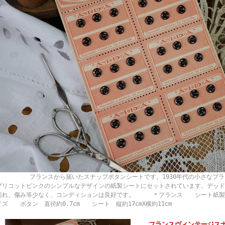
ランスから届いたスナップボタンシートです。1930年代の小さなブラック
プリコットピンクのシンプルなデザインの紙製シートにセットされています。デッド
汚れ、傷み等少なく、コンディションは良好です。 ＊フランス シート紙製
イズ ボタン 直径約0.7cm シート 縦約17cmX横約11cm
フランスヴィンテージスナ