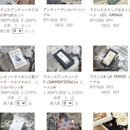
アンティークシルバーシン
ランスアンティークリヨ
フランススナップボタン
ブル
の待ち針セット
ート LES JUMEAUX
0円(税抜 0円)
,000円(税抜 8,182円)
0円(税抜 0円)
SOLD OUT
在庫 1 セット
SOLD OUT
購入数
セット
フランスA LA PENSEE 
ンティークイギリス製フ
フランスアンティーク
ードル
ーラ・マクドナルド ニ
F.CHARPENTIER&Cie ニ
0円(税抜 0円)
ドルパケットB
ードルA
SOLD OUT
,400円(税抜 1,273円)
1,400円(税抜 1,273円)
在庫 1 点
在庫 1 点
購入数
点
購入数
点