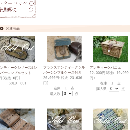
関連商品
フランスアンティークシル
ンティークシザーズ&シ
アンティークパニエ
バーシンブルケース付き
バーシンブルセット
12,000円(税抜 10,909
26,000円(税抜 23,636
円(税抜 0円)
円)
円)
SOLD OUT
在庫 1 点
在庫 1 点
購入数
点
購入数
点