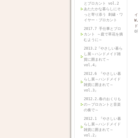
とブロカント vol.2
あたたかな暮らしにそ
っと寄り添う 刺繍・ワ
イ
イヤー・ブロカント
W
ド
2017.7 手仕事とブロ
0
カント ～庭で草花を摘
むように～
2013.2『やさしい暮ら
し展～ハンドメイド雑
貨に囲まれて～
vol.4』
2012.6 『やさしい暮
らし展～ハンドメイド
雑貨に囲まれて～
vol.3』
2012.2.春のおくりも
の～ブロカントと音楽
の奏で～
2012.1 『やさしい暮
らし展～ハンドメイド
雑貨に囲まれて～
vol.2』