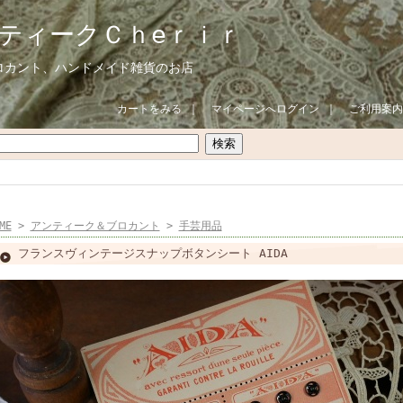
ティークＣｈeｒｉｒ
ロカント、ハンドメイド雑貨のお店
カートをみる
｜
マイページへログイン
｜
ご利用案内
ME
>
アンティーク＆ブロカント
>
手芸用品
フランスヴィンテージスナップボタンシート AIDA