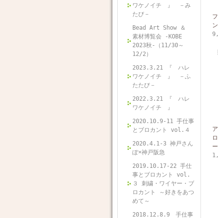
ワケノイチ 』 －み
たび－
フ
ン
Bead Art Show ＆
9
素材博覧会 -KOBE
2023秋-（11/30～
12/2）
2023.3.21 『 ハレ
ワケノイチ 』 －ふ
たたび－
2022.3.21 『 ハレ
ワケノイチ 』
2020.10.9-11 手仕事
ア
とブロカント vol.４
ロ
2020.4.1-3 神戸さん
ー
ぽ×神戸阪急
1
2019.10.17-22 手仕
事とブロカント vol.
３ 刺繍・ワイヤー・ブ
ロカント ～好きをあつ
めて～
2018.12.8.9 手仕事