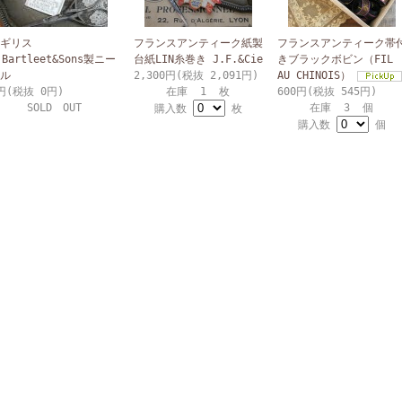
ギリス
フランスアンティーク紙製
フランスアンティーク帯
.Bartleet&Sons製ニー
台紙LIN糸巻き J.F.&Cie
きブラックボビン（FIL
ル
2,300円(税抜 2,091円)
AU CHINOIS）
円(税抜 0円)
在庫 1 枚
600円(税抜 545円)
SOLD OUT
在庫 3 個
購入数
枚
購入数
個