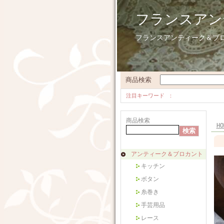
フランスアン
フランスアンティーク＆ブ
商品検索
注目キーワード
商品検索
HO
アンティーク＆ブロカント
キッチン
ボタン
糸巻き
手芸用品
レース