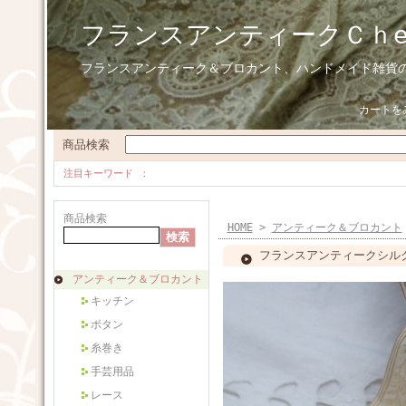
フランスアンティークＣｈ
フランスアンティーク＆ブロカント、ハンドメイド雑貨
カートを
商品検索
注目キーワード
商品検索
HOME
>
アンティーク＆ブロカント
フランスアンティークシル
アンティーク＆ブロカント
キッチン
ボタン
糸巻き
手芸用品
レース