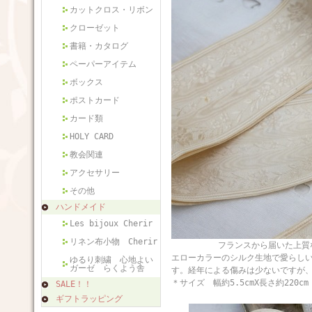
カットクロス・リボン
クローゼット
書籍・カタログ
ペーパーアイテム
ボックス
ポストカード
カード類
HOLY CARD
教会関連
アクセサリー
その他
ハンドメイド
Les bijoux Cherir
リネン布小物 Cherir
フランスから届いた上質なアンテ
エローカラーのシルク生地で愛らし
ゆるり刺繍 心地よい
ガーゼ らくよう舎
す。経年による傷みは少ないですが
＊サイズ 幅約5.5cmX長さ約220c
SALE！！
ギフトラッピング