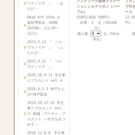
アンティーク細身グラデー
フラ
ワケノイチ 』 －み
ションシルクリボン（パー
プ付
たび－
プル）
ース
Bead Art Show ＆
550円(税抜 500円)
12,0
素材博覧会 -KOBE
在庫 3 点（50cm単
円)
2023秋-（11/30～
位）
12/2）
購入数
点（50cm
単位）
2023.3.21 『 ハレ
ワケノイチ 』 －ふ
たたび－
2022.3.21 『 ハレ
ワケノイチ 』
2020.10.9-11 手仕事
とブロカント vol.４
2020.4.1-3 神戸さん
ぽ×神戸阪急
2019.10.17-22 手仕
事とブロカント vol.
３ 刺繍・ワイヤー・ブ
ロカント ～好きをあつ
めて～
2018.12.8.9 手仕事