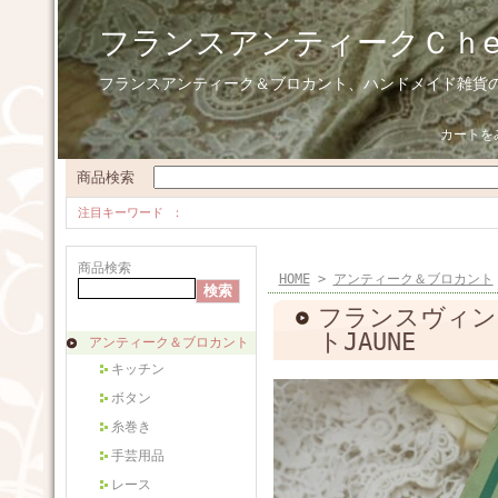
フランスアンティークＣｈ
フランスアンティーク＆ブロカント、ハンドメイド雑貨
カートを
商品検索
注目キーワード
商品検索
HOME
>
アンティーク＆ブロカント
フランスヴィン
トJAUNE
アンティーク＆ブロカント
キッチン
ボタン
糸巻き
手芸用品
レース