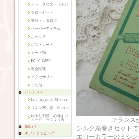
カットクロス・リボン
クローゼット
書籍・カタログ
ペーパーアイテム
ボックス
ポストカード
カード類
HOLY CARD
教会関連
アクセサリー
その他
ハンドメイド
Les bijoux Cherir
リネン布小物 Cherir
ゆるり刺繍 心地よい
フランスから届い
ガーゼ らくよう舎
SALE！！
シルク糸巻きセットで
ギフトラッピング
エローカラーのミシン