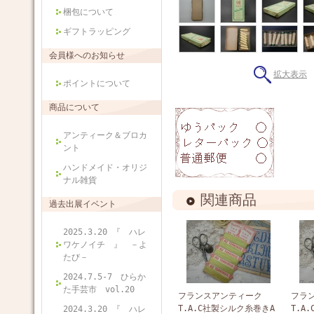
梱包について
ギフトラッピング
会員様へのお知らせ
拡大表示
ポイントについて
商品について
アンティーク＆ブロカ
ント
ハンドメイド・オリジ
ナル雑貨
関連商品
過去出展イベント
2025.3.20 『 ハレ
ワケノイチ 』 －よ
たび－
2024.7.5-7 ひらか
た手芸市 vol.20
フランスアンティーク
フラ
T.A.C社製シルク糸巻きA
T.A
2024.3.20 『 ハレ