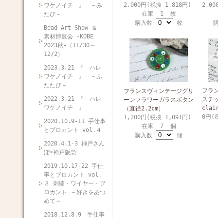
2,000円(税抜 1,818円)
2,00
ワケノイチ 』 －み
在庫 1 枚
たび－
購入数
枚
Bead Art Show ＆
素材博覧会 -KOBE
2023秋-（11/30～
12/2）
2023.3.21 『 ハレ
ワケノイチ 』 －ふ
たたび－
フラ
フランスヴィンテージグリ
2022.3.21 『 ハレ
スチッ
ーンフラワーガラスボタン
ワケノイチ 』
clai
（直径2.2cm）
0円(
1,200円(税抜 1,091円)
2020.10.9-11 手仕事
在庫 7 個
とブロカント vol.４
購入数
個
2020.4.1-3 神戸さん
ぽ×神戸阪急
2019.10.17-22 手仕
事とブロカント vol.
３ 刺繍・ワイヤー・ブ
ロカント ～好きをあつ
めて～
2018.12.8.9 手仕事