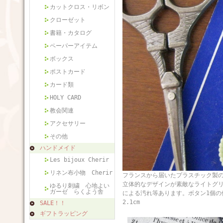
カットクロス・リボン
クローゼット
書籍・カタログ
ペーパーアイテム
ボックス
ポストカード
カード類
HOLY CARD
教会関連
アクセサリー
その他
ハンドメイド
Les bijoux Cherir
リネン布小物 Cherir
フランスから届いたプラスチック製の
立体的なデザインが素敵なライトグ
ゆるり刺繍 心地よい
ガーゼ らくよう舎
による汚れ等あります。ボタン1
2.1cm
SALE！！
ギフトラッピング