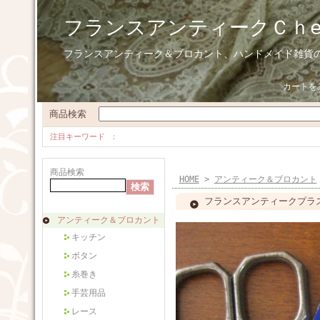
フランスアンティークＣｈ
フランスアンティーク＆ブロカント、ハンドメイド雑貨
カートを
商品検索
注目キーワード
商品検索
HOME
>
アンティーク＆ブロカント
フランスアンティークプラスチ
アンティーク＆ブロカント
キッチン
ボタン
糸巻き
手芸用品
レース