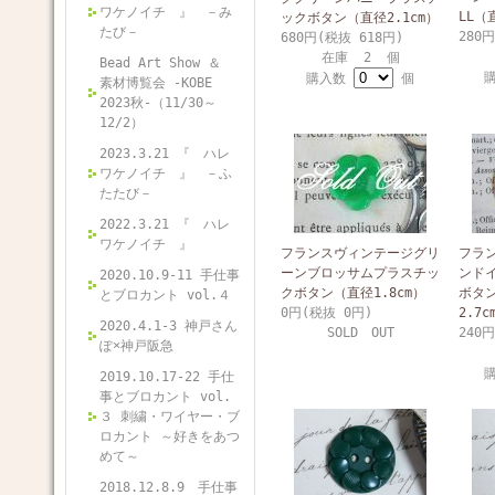
ワケノイチ 』 －み
LL（
ックボタン（直径2.1cm）
たび－
280
680円(税抜 618円)
在庫 2 個
Bead Art Show ＆
購入数
個
素材博覧会 -KOBE
2023秋-（11/30～
12/2）
2023.3.21 『 ハレ
ワケノイチ 』 －ふ
たたび－
2022.3.21 『 ハレ
ワケノイチ 』
フランスヴィンテージグリ
フラ
ーンブロッサムプラスチッ
ンド
2020.10.9-11 手仕事
クボタン（直径1.8cm）
ボタン
とブロカント vol.４
0円(税抜 0円)
2.7c
2020.4.1-3 神戸さん
SOLD OUT
240
ぽ×神戸阪急
2019.10.17-22 手仕
事とブロカント vol.
３ 刺繍・ワイヤー・ブ
ロカント ～好きをあつ
めて～
2018.12.8.9 手仕事