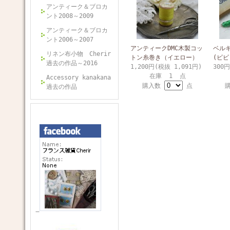
アンティーク＆ブロカ
ント2008～2009
アンティーク＆ブロカ
ント2006～2007
アンティークDMC木製コッ
ベルギ
リネン布小物 Cherir
トン糸巻き（イエロー）
(ビ
過去の作品～2016
1,200円(税抜 1,091円)
300
在庫 1 点
Accessory kanakana
購入数
点
過去の作品