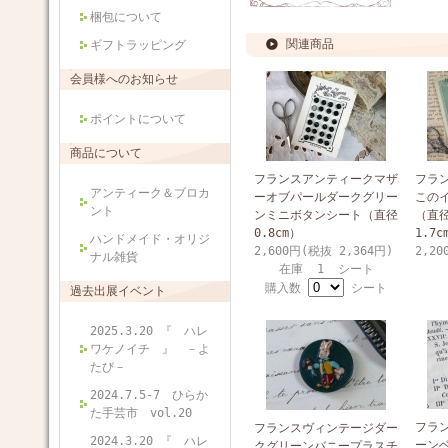
梱包について
関連商品
ギフトラッピング
会員様へのお知らせ
ポイントについて
商品について
フランスアンティークマザ
フラ
アンティーク＆ブロカ
ーオブパールダークグリー
この
ント
ンミニボタンシート（直径
（直径
0.8cm）
1.7c
ハンドメイド・オリジ
2,600円(税抜 2,364円)
2,20
ナル雑貨
在庫 1 シート
購入数
シート
過去出展イベント
2025.3.20 『 ハレ
ワケノイチ 』 －よ
たび－
2024.7.5-7 ひらか
た手芸市 vol.20
フラ
フランスヴィンテージダー
2024.3.20 『 ハレ
ーン
クグリーンバニープラスチ