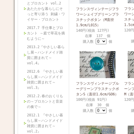
とブロカント vol.2
あたたかな暮らしにそ
フラ
フランスヴィンテージフラ
っと寄り添う 刺繍・ワ
ワー
ワーシェイプグリーンプラ
イヤー・ブロカント
スチ
スチックボタン（M直径
1.5c
1.9cm/L015）
2017.7 手仕事とブロ
120
140円(税抜 127円)
カント ～庭で草花を摘
在庫 137 個
むように～
購入数
個
2013.2『やさしい暮ら
し展～ハンドメイド雑
貨に囲まれて～
vol.4』
2012.6 『やさしい暮
らし展～ハンドメイド
雑貨に囲まれて～
フランスヴィンテージブル
フラ
vol.3』
ーグリーンプラスチックボ
ーン
タンS（直径1.6cm/GO6）
M（直径
2012.2.春のおくりも
100円(税抜 91円)
120
の～ブロカントと音楽
在庫 30 個
の奏で～
購入数
個
2012.1 『やさしい暮
らし展～ハンドメイド
雑貨に囲まれて～
vol.2』