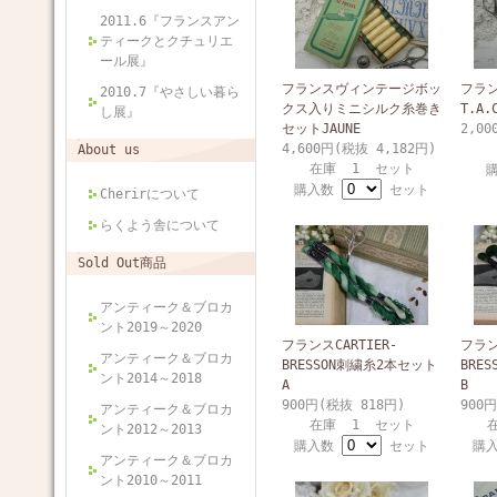
2011.6『フランスアン
ティークとクチュリエ
ール展』
フランスヴィンテージボッ
フラ
2010.7『やさしい暮ら
クス入りミニシルク糸巻き
T.A
し展』
セットJAUNE
2,00
4,600円(税抜 4,182円)
About us
在庫 1 セット
購入数
セット
Cherirについて
らくよう舎について
Sold Out商品
アンティーク＆ブロカ
ント2019～2020
フランスCARTIER-
フラン
アンティーク＆ブロカ
BRESSON刺繍糸2本セット
BRE
ント2014～2018
A
B
900円(税抜 818円)
900
アンティーク＆ブロカ
在庫 1 セット
ント2012～2013
購入数
セット
購
アンティーク＆ブロカ
ント2010～2011