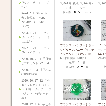
ワケノイチ 』 －み
2,600円(税抜 2,364円)
2,20
たび－
在庫 1 シート
購入数
シート
Bead Art Show ＆
素材博覧会 -KOBE
2023秋-（11/30～
12/2）
2023.3.21 『 ハレ
ワケノイチ 』 －ふ
たたび－
フラ
フランスヴィンテージダー
2022.3.21 『 ハレ
ーン
クグリーンバニープラスチ
ワケノイチ 』
LL（
ックボタン（直径2.1cm）
280
680円(税抜 618円)
2020.10.9-11 手仕事
在庫 2 個
とブロカント vol.４
購入数
個
2020.4.1-3 神戸さん
ぽ×神戸阪急
2019.10.17-22 手仕
事とブロカント vol.
３ 刺繍・ワイヤー・ブ
ロカント ～好きをあつ
めて～
2018.12.8.9 手仕事
フランスヴィンテージグリ
フラ