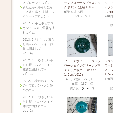
とブロカント vol.2
ーンブロッサムプラスチッ
ンド
あたたかな暮らしにそ
クボタン（直径1.8cm）
ボタン
っと寄り添う 刺繍・ワ
0円(税抜 0円)
2.7c
イヤー・ブロカント
SOLD OUT
240
2017.7 手仕事とブロ
カント ～庭で草花を摘
むように～
2013.2『やさしい暮ら
し展～ハンドメイド雑
貨に囲まれて～
vol.4』
2012.6 『やさしい暮
フラ
フランスヴィンテージフラ
らし展～ハンドメイド
ワー
ワーシェイプグリーンプラ
雑貨に囲まれて～
スチ
スチックボタン（M直径
vol.3』
1.5c
1.9cm/L015）
120
140円(税抜 127円)
2012.2.春のおくりも
在庫 137 個
の～ブロカントと音楽
購入数
個
の奏で～
2012.1 『やさしい暮
らし展～ハンドメイド
雑貨に囲まれて～
vol.2』