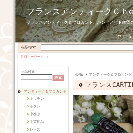
フランスアンティークＣｈ
フランスアンティーク＆ブロカント、ハンドメイド雑貨
カートを
商品検索
注目キーワード
商品検索
HOME
>
アンティーク＆ブロカント
フランスCARTI
アンティーク＆ブロカント
キッチン
ボタン
糸巻き
手芸用品
レース