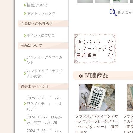
梱包について
拡大表示
ギフトラッピング
会員様へのお知らせ
ポイントについて
商品について
アンティーク＆ブロカ
ント
ハンドメイド・オリジ
関連商品
ナル雑貨
過去出展イベント
2025.3.20 『 ハレ
ワケノイチ 』 －よ
たび－
フランスアンティークマザ
フラ
2024.7.5-7 ひらか
ーオブパールダークグリー
この
た手芸市 vol.20
ンミニボタンシート（直径
（直径
2024.3.20 『 ハレ
0.8cm）
1.7c