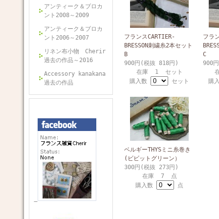
アンティーク＆ブロカ
ント2008～2009
アンティーク＆ブロカ
フランスCARTIER-
フラン
ント2006～2007
BRESSON刺繍糸2本セット
BRE
リネン布小物 Cherir
B
C
過去の作品～2016
900円(税抜 818円)
900
在庫 1 セット
Accessory kanakana
購入数
セット
購
過去の作品
ベルギーTHYSミニ糸巻き
(ビビットグリーン）
300円(税抜 273円)
在庫 7 点
購入数
点