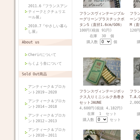
2011.6『フランスアン
ティークとクチュリエ
フランスヴィンテージブル
フラ
ール展』
ーグリーンプラスチックボ
ーン
タンS（直径1.6cm/GO6）
M（直径
2010.7『やさしい暮ら
100円(税抜 91円)
120
し展』
在庫 30 個
購入数
個
About us
Cherirについて
らくよう舎について
Sold Out商品
アンティーク＆ブロカ
フランスヴィンテージボッ
フラ
ント2019～2020
クス入りミニシルク糸巻き
T.A
アンティーク＆ブロカ
セットJAUNE
2,00
ント2014～2018
4,600円(税抜 4,182円)
在庫 1 セット
アンティーク＆ブロカ
購入数
セット
ント2012～2013
アンティーク＆ブロカ
ント2010～2011