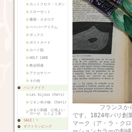
カットクロス・リボン
クローゼット
書籍・カタログ
ペーパーアイテム
ボックス
ポストカード
カード類
HOLY CARD
教会関連
アクセサリー
その他
ハンドメイド
Les bijoux Cherir
リネン布小物 Cherir
フランスから届いたC
ゆるり刺繍 心地よい
ガーゼ らくよう舎
です。1824年パリ
SALE！！
マーク（ア・ラ・クロ
ギフトラッピング
ーションカラーの刺繍