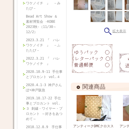
ワケノイチ 』 －み
たび－
Bead Art Show ＆
素材博覧会 -KOBE
2023秋-（11/30～
拡大表示
12/2）
2023.3.21 『 ハレ
ワケノイチ 』 －ふ
たたび－
2022.3.21 『 ハレ
ワケノイチ 』
2020.10.9-11 手仕事
とブロカント vol.４
2020.4.1-3 神戸さん
関連商品
ぽ×神戸阪急
2019.10.17-22 手仕
事とブロカント vol.
３ 刺繍・ワイヤー・ブ
ロカント ～好きをあつ
めて～
アンティークDMCクロスス
アンテ
2018.12.8.9 手仕事