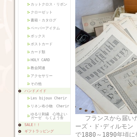
カットクロス・リボン
クローゼット
書籍・カタログ
ペーパーアイテム
ボックス
ポストカード
カード類
HOLY CARD
教会関連
アクセサリー
その他
ハンドメイド
Les bijoux Cherir
リネン布小物 Cherir
ゆるり刺繍 心地よい
フランスから届いたア
ガーゼ らくよう舎
SALE！！
ーズ・ド･ディルモン 
ギフトラッピング
で1880～1890年