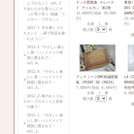
テッチ図案集 テレーズ
事典( 
とブロカント vol.2
ド ディルモン 第2巻
DES 
あたたかな暮らしにそ
33,000円(税抜 30,000
DAME
っと寄り添う 刺繍・ワ
円)
23,0
イヤー・ブロカント
在庫 1 冊
円)
2017.7 手仕事とブロ
購入数
冊
カント ～庭で草花を摘
むように～
2013.2『やさしい暮ら
し展～ハンドメイド雑
貨に囲まれて～
vol.4』
2012.6 『やさしい暮
らし展～ハンドメイド
アンティークDMC刺繍図案
LA C
雑貨に囲まれて～
集（POINT DE CROIX）
BRO
vol.3』
7,000円(税抜 6,364円)
特別
在庫 1 冊
6,00
2012.2.春のおくりも
購入数
冊
の～ブロカントと音楽
の奏で～
2012.1 『やさしい暮
らし展～ハンドメイド
雑貨に囲まれて～
vol.2』