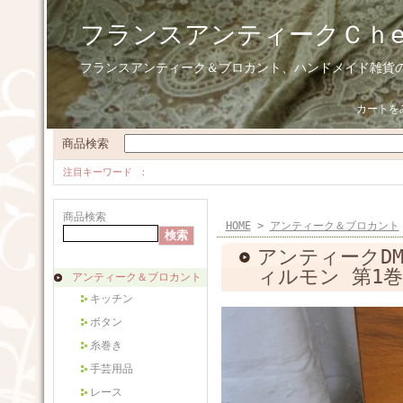
フランスアンティークＣｈ
フランスアンティーク＆ブロカント、ハンドメイド雑貨
カートを
商品検索
注目キーワード
商品検索
HOME
>
アンティーク＆ブロカント
アンティークD
ィルモン 第1巻
アンティーク＆ブロカント
キッチン
ボタン
糸巻き
手芸用品
レース