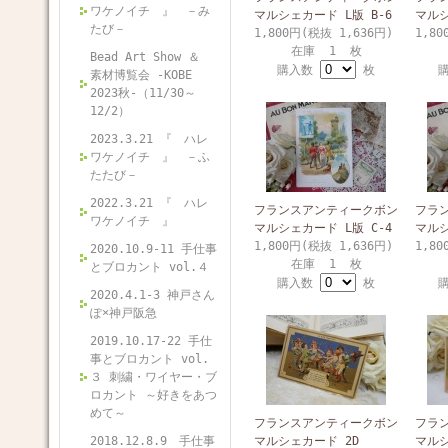
ワケノイチ 』 －み
マルシェカード L版 B-6
マルシ
たび－
1,800円(税抜 1,636円)
1,80
在庫 1 枚
Bead Art Show ＆
購入数
枚
素材博覧会 -KOBE
2023秋-（11/30～
12/2）
2023.3.21 『 ハレ
ワケノイチ 』 －ふ
たたび－
2022.3.21 『 ハレ
フランスアンティークボン
フラ
ワケノイチ 』
マルシェカード L版 C-4
マルシ
1,800円(税抜 1,636円)
1,80
2020.10.9-11 手仕事
在庫 1 枚
とブロカント vol.４
購入数
枚
2020.4.1-3 神戸さん
ぽ×神戸阪急
2019.10.17-22 手仕
事とブロカント vol.
３ 刺繍・ワイヤー・ブ
ロカント ～好きをあつ
めて～
フランスアンティークボン
フラ
2018.12.8.9 手仕事
マルシェカード 2D
マルシ