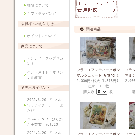
梱包について
ギフトラッピング
会員様へのお知らせ
関連商品
ポイントについて
商品について
アンティーク＆ブロカ
ント
フランスアンティークボン
フラ
ハンドメイド・オリジ
マルシェカード Grand C
マルシ
ナル雑貨
2,000円(税抜 1,818円)
2,00
在庫 1 枚
過去出展イベント
購入数
枚
2025.3.20 『 ハレ
ワケノイチ 』 －よ
たび－
2024.7.5-7 ひらか
た手芸市 vol.20
2024.3.20 『 ハレ
フランスアンティークボン
フラ