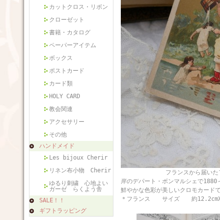
カットクロス・リボン
クローゼット
書籍・カタログ
ペーパーアイテム
ボックス
ポストカード
カード類
HOLY CARD
教会関連
アクセサリー
その他
ハンドメイド
Les bijoux Cherir
リネン布小物 Cherir
フランスから届いたフランスア
岸のデパート・ボンマルシェで188
ゆるり刺繍 心地よい
ガーゼ らくよう舎
鮮やかな色彩が美しいクロモカード
＊フランス サイズ 約12.2cmX約
SALE！！
ギフトラッピング