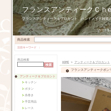
フランスアンティークＣｈ
フランスアンティーク＆ブロカント、ハンドメイド雑貨
カートを
商品検索
注目キーワード
商品検索
HOME
>
アンティーク＆ブロカント
フランスアンティークボンマ
アンティーク＆ブロカント
キッチン
ボタン
糸巻き
手芸用品
レース