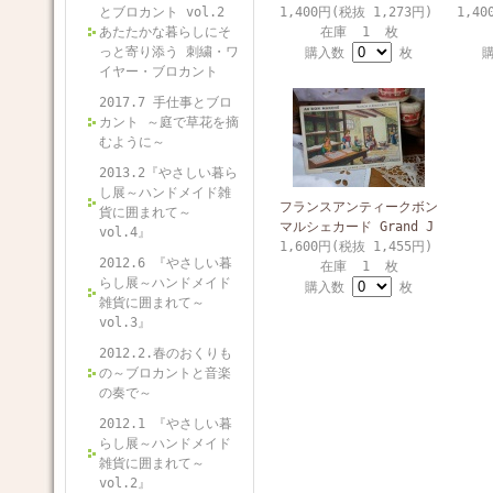
とブロカント vol.2
1,400円(税抜 1,273円)
1,40
あたたかな暮らしにそ
在庫 1 枚
っと寄り添う 刺繍・ワ
購入数
枚
イヤー・ブロカント
2017.7 手仕事とブロ
カント ～庭で草花を摘
むように～
2013.2『やさしい暮ら
し展～ハンドメイド雑
フランスアンティークボン
貨に囲まれて～
マルシェカード Grand J
vol.4』
1,600円(税抜 1,455円)
2012.6 『やさしい暮
在庫 1 枚
らし展～ハンドメイド
購入数
枚
雑貨に囲まれて～
vol.3』
2012.2.春のおくりも
の～ブロカントと音楽
の奏で～
2012.1 『やさしい暮
らし展～ハンドメイド
雑貨に囲まれて～
vol.2』