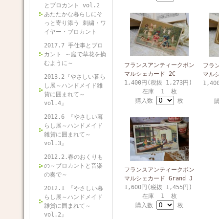
とブロカント vol.2
あたたかな暮らしにそ
っと寄り添う 刺繍・ワ
イヤー・ブロカント
2017.7 手仕事とブロ
カント ～庭で草花を摘
むように～
フランスアンティークボン
フラ
マルシェカード 2C
マルシ
2013.2『やさしい暮ら
1,400円(税抜 1,273円)
1,40
し展～ハンドメイド雑
在庫 1 枚
貨に囲まれて～
購入数
枚
vol.4』
2012.6 『やさしい暮
らし展～ハンドメイド
雑貨に囲まれて～
vol.3』
2012.2.春のおくりも
の～ブロカントと音楽
フランスアンティークボン
の奏で～
マルシェカード Grand J
1,600円(税抜 1,455円)
2012.1 『やさしい暮
在庫 1 枚
らし展～ハンドメイド
購入数
枚
雑貨に囲まれて～
vol.2』