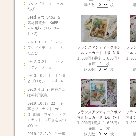
ワケノイチ 』 －み
購入数
枚
たび－
Bead Art Show ＆
素材博覧会 -KOBE
2023秋-（11/30～
12/2）
2023.3.21 『 ハレ
フランスアンティークボン
フラ
ワケノイチ 』 －ふ
マルシェカード L版 B-6
マルシ
たたび－
1,800円(税抜 1,636円)
1,80
2022.3.21 『 ハレ
在庫 1 枚
ワケノイチ 』
購入数
枚
2020.10.9-11 手仕事
とブロカント vol.４
2020.4.1-3 神戸さん
ぽ×神戸阪急
2019.10.17-22 手仕
事とブロカント vol.
フランスアンティークボン
フラ
３ 刺繍・ワイヤー・ブ
マルシェカード L版 C-4
マルシ
ロカント ～好きをあつ
1,800円(税抜 1,636円)
1,80
めて～
在庫 1 枚
2018.12.8.9 手仕事
購入数
枚