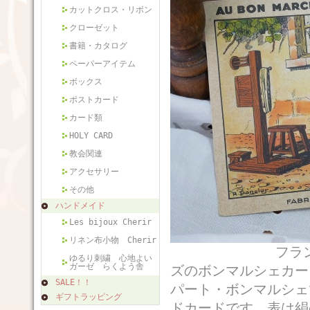
カットクロス・リボン
クローゼット
書籍・カタログ
ペーパーアイテム
ボックス
ポストカード
カード類
HOLY CARD
教会関連
アクセサリー
その他
ハンドメイド
Les bijoux Cherir
リネン布小物 Cherir
フランスから届
ゆるり刺繍 心地よい
ガーゼ らくよう舎
ズのボンマルシェカー
SALE！！
パート・ボンマルシェで
ギフトラッピング
ドカードです。表は絹