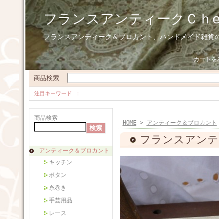
フランスアンティークＣｈ
フランスアンティーク＆ブロカント、ハンドメイド雑貨
カートを
商品検索
注目キーワード
商品検索
HOME
>
アンティーク＆ブロカント
フランスアンティ
アンティーク＆ブロカント
キッチン
ボタン
糸巻き
手芸用品
レース