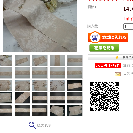
価格:
14
[ポ
購入数:
返品
この
拡大表示