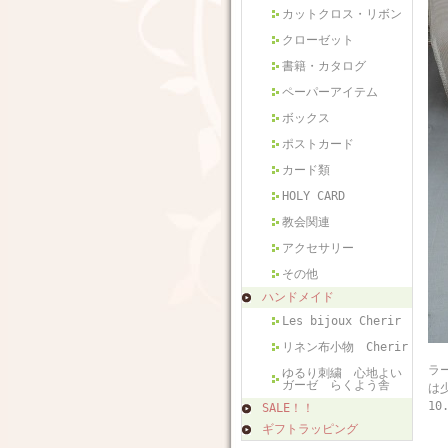
カットクロス・リボン
クローゼット
書籍・カタログ
ペーパーアイテム
ボックス
ポストカード
カード類
HOLY CARD
教会関連
アクセサリー
その他
ハンドメイド
Les bijoux Cherir
リネン布小物 Cherir
フ
ラ
ゆるり刺繍 心地よい
ガーゼ らくよう舎
は
10
SALE！！
ギフトラッピング