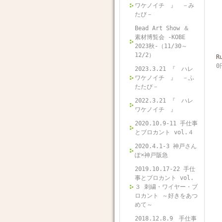
ワケノイチ 』 －み
たび－
Bead Art Show ＆
素材博覧会 -KOBE
2023秋-（11/30～
12/2）
R
0
2023.3.21 『 ハレ
ワケノイチ 』 －ふ
たたび－
2022.3.21 『 ハレ
ワケノイチ 』
2020.10.9-11 手仕事
とブロカント vol.４
2020.4.1-3 神戸さん
ぽ×神戸阪急
2019.10.17-22 手仕
事とブロカント vol.
３ 刺繍・ワイヤー・ブ
ロカント ～好きをあつ
めて～
2018.12.8.9 手仕事