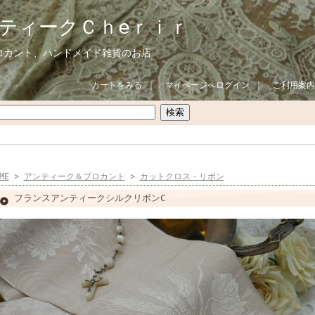
ティークＣｈeｒｉｒ
ロカント、ハンドメイド雑貨のお店
カートをみる
｜
マイページへログイン
｜
ご利用案内
ME
>
アンティーク＆ブロカント
>
カットクロス・リボン
フランスアンティークシルクリボンC