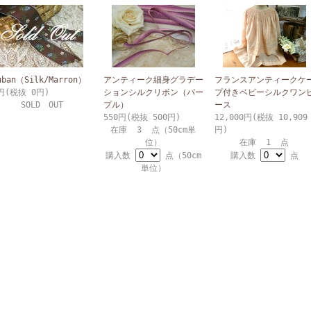
uban（Silk/Marron）
アンティーク細身グラデー
フランスアンティークケ
円(税抜 0円)
ションシルクリボン（パー
プ付きベビーシルクワン
SOLD OUT
プル）
ース
550円(税抜 500円)
12,000円(税抜 10,909
在庫 3 点（50cm単
円)
位）
在庫 1 点
購入数
点（50cm
購入数
点
単位）