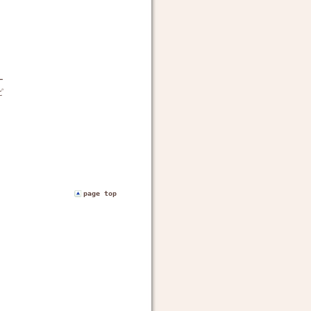
ー
ピ
page top