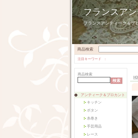
フランスアン
フランスアンティーク＆ブ
商品検索
注目キーワード
商品検索
HO
アンティーク＆ブロカント
キッチン
ボタン
糸巻き
手芸用品
レース