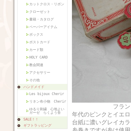
カットクロス・リボン
クローゼット
書籍・カタログ
ペーパーアイテム
ボックス
ポストカード
カード類
HOLY CARD
教会関連
アクセサリー
その他
ハンドメイド
Les bijoux Cherir
リネン布小物 Cherir
フランスから届い
ゆるり刺繍 心地よい
ガーゼ らくよう舎
年代のピンクとイエロ
SALE！！
台紙に濃いグレイカラ
ギフトラッピング
糸巻きですが糸は使用