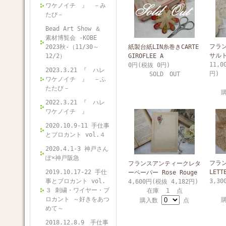
ワケノイチ 』 －み
たび－
Bead Art Show ＆
素材博覧会 -KOBE
フラ
2023秋-（11/30～
紙製台紙LIN糸巻きCARTE
サル
12/2）
GIROFLEE A
11,0
0円(税抜 0円)
2023.3.21 『 ハレ
円)
SOLD OUT
ワケノイチ 』 －ふ
たたび－
2022.3.21 『 ハレ
ワケノイチ 』
2020.10.9-11 手仕事
とブロカント vol.４
2020.4.1-3 神戸さん
ぽ×神戸阪急
フラ
フランスアンティークレタ
2019.10.17-22 手仕
LETT
ーペーパー Rose Rouge
事とブロカント vol.
3,30
4,600円(税抜 4,182円)
３ 刺繍・ワイヤー・ブ
在庫 1 点
ロカント ～好きをあつ
購入数
点
めて～
2018.12.8.9 手仕事