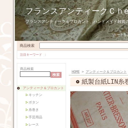
フランスアンティークＣｈ
フランスアンティーク＆ブロカント、ハンドメイド雑貨
カートを
商品検索
注目キーワード
商品検索
HOME
>
アンティーク＆ブロカント
紙製台紙LIN糸巻き
アンティーク＆ブロカント
キッチン
ボタン
糸巻き
手芸用品
レース