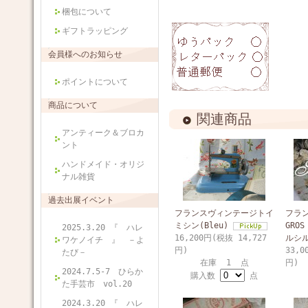
梱包について
ギフトラッピング
会員様へのお知らせ
ポイントについて
商品について
関連商品
アンティーク＆ブロカ
ント
ハンドメイド・オリジ
ナル雑貨
過去出展イベント
フランスヴィンテージトイ
フラ
ミシン(Bleu)
GROS
2025.3.20 『 ハレ
16,200円(税抜 14,727
ルシ
ワケノイチ 』 －よ
円)
33,0
たび－
在庫 1 点
円)
2024.7.5-7 ひらか
購入数
点
た手芸市 vol.20
2024.3.20 『 ハレ