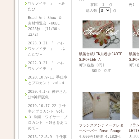
ワケノイチ 』 －み
在庫 1 点
円)
たび－
購入数
点
Bead Art Show ＆
素材博覧会 -KOBE
2023秋-（11/30～
12/2）
2023.3.21 『 ハレ
ワケノイチ 』 －ふ
紙製台紙LIN糸巻きCARTE
紙製台
たたび－
GIROFLEE A
GIRO
2022.3.21 『 ハレ
0円(税抜 0円)
0円(
ワケノイチ 』
SOLD OUT
2020.10.9-11 手仕事
とブロカント vol.４
2020.4.1-3 神戸さん
ぽ×神戸阪急
2019.10.17-22 手仕
事とブロカント vol.
３ 刺繍・ワイヤー・ブ
ロカント ～好きをあつ
フラ
フランスアンティークレタ
めて～
LETT
ーペーパー Rose Rouge
3,30
4,600円(税抜 4,182円)
2018.12.8.9 手仕事