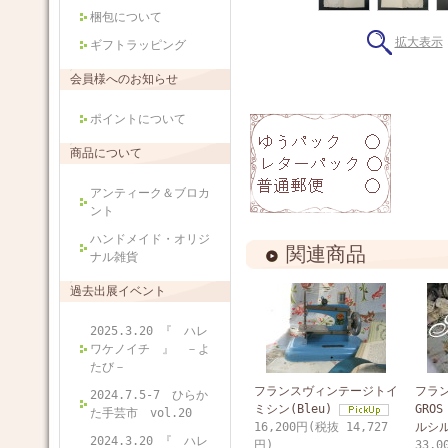
梱包について
拡大表示
ギフトラッピング
会員様へのお知らせ
ポイントについて
商品について
アンティーク＆ブロカ
ント
ハンドメイド・オリジ
関連商品
ナル雑貨
過去出展イベント
2025.3.20 『 ハレ
ワケノイチ 』 －よ
たび－
フランスヴィンテージトイ
フラ
2024.7.5-7 ひらか
ミシン(Bleu)
GROS
た手芸市 vol.20
16,200円(税抜 14,727
ルシ
2024.3.20 『 ハレ
円)
33,0