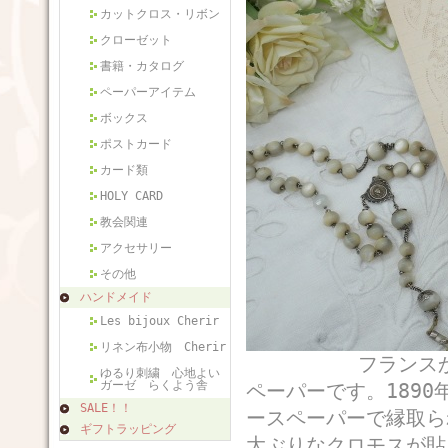
カットクロス・リボン
クローゼット
書籍・カタログ
ペーパーアイテム
ボックス
ポストカード
カード類
HOLY CARD
教会関連
アクセサリー
その他
ハンドメイド
Les bijoux Cherir
リネン布小物 Cherir
フランスから届い
ゆるり刺繍 心地よい
ガーゼ らくよう舎
ペーパーです。189
SALE！！
ースペーパーで縁取ら
ギフトラッピング
大ぶりなクロモスが貼