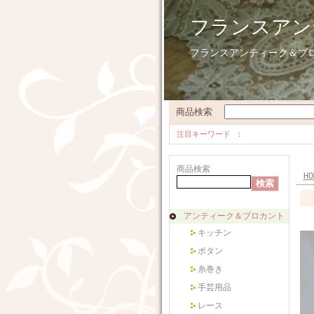
フランスアン
フランスアンティーク＆ブ
商品検索
注目キーワード
商品検索
HO
アンティーク＆ブロカント
キッチン
ボタン
糸巻き
手芸用品
レース