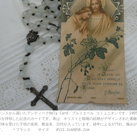
ランスから届いたアンティークHoly Card・プルミエール コミュニオンです。19
体を拝領した記念のカードです。表は、キリストと植物の絵柄がデザインされた素敵
聖体を受けた子供の名前、教会名、日付が入っています。経年によるが汚れ、傷みが
す。 ＊フランス サイズ 約11.2cmX約6.2cm