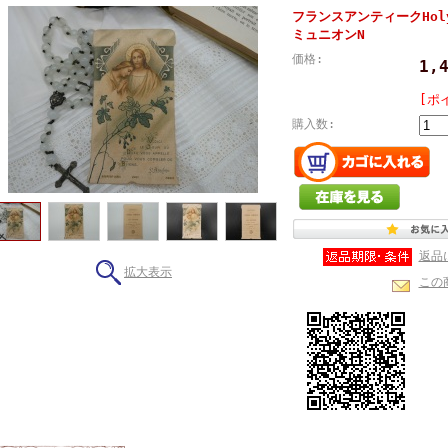
フランスアンティークHol
ミュニオンN
価格:
1,
[ポ
購入数:
返品
拡大表示
この