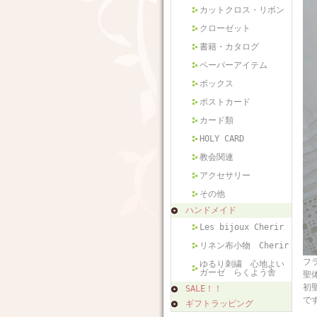
カットクロス・リボン
クローゼット
書籍・カタログ
ペーパーアイテム
ボックス
ポストカード
カード類
HOLY CARD
教会関連
アクセサリー
その他
ハンドメイド
Les bijoux Cherir
リネン布小物 Cherir
フ
ゆるり刺繍 心地よい
ガーゼ らくよう舎
聖
初
SALE！！
で
ギフトラッピング