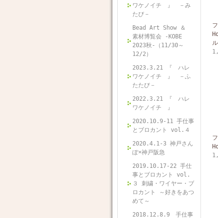
ワケノイチ 』 －み
たび－
フ
Bead Art Show ＆
H
素材博覧会 -KOBE
ル
2023秋-（11/30～
1
12/2）
2023.3.21 『 ハレ
ワケノイチ 』 －ふ
たたび－
2022.3.21 『 ハレ
ワケノイチ 』
2020.10.9-11 手仕事
とブロカント vol.４
フ
2020.4.1-3 神戸さん
H
ぽ×神戸阪急
1
2019.10.17-22 手仕
事とブロカント vol.
３ 刺繍・ワイヤー・ブ
ロカント ～好きをあつ
めて～
2018.12.8.9 手仕事