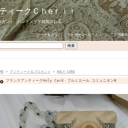
ティークＣｈeｒｉｒ
ロカント、ハンドメイド雑貨のお店
カートをみる
｜
マイページへログイン
｜
ご利用案内
ME
>
アンティーク＆ブロカント
>
HOLY CARD
フランスアンティークHoly Card・プルミエール コミュニオンN