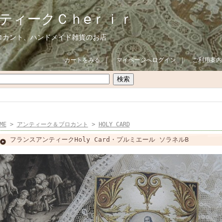
ティークＣｈeｒｉｒ
ロカント、ハンドメイド雑貨のお店
カートをみる
｜
マイページへログイン
｜
ご利用案内
ME
>
アンティーク＆ブロカント
>
HOLY CARD
フランスアンティークHoly Card・プルミエール ソラネルB