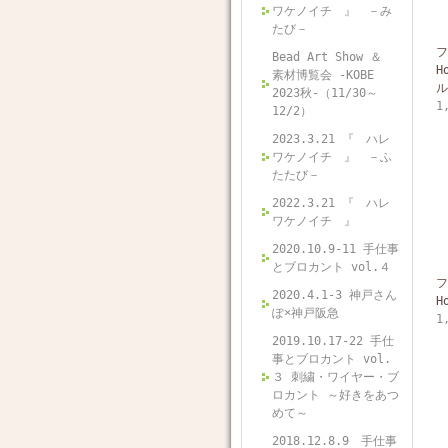
ワケノイチ 』 －み
たび－
フ
Bead Art Show ＆
H
素材博覧会 -KOBE
ル
2023秋-（11/30～
1
12/2）
2023.3.21 『 ハレ
ワケノイチ 』 －ふ
たたび－
2022.3.21 『 ハレ
ワケノイチ 』
2020.10.9-11 手仕事
とブロカント vol.４
フ
2020.4.1-3 神戸さん
H
ぽ×神戸阪急
1
2019.10.17-22 手仕
事とブロカント vol.
３ 刺繍・ワイヤー・ブ
ロカント ～好きをあつ
めて～
2018.12.8.9 手仕事