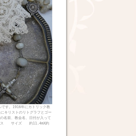
です。1916年にカトリック教
央にキリストのリトグラフとゴー
の名前、教会名、日付が入って
ス サイズ 約11.4mX約