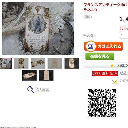
フランスアンティークHol
ラネルB
価格:
1,
[ポ
購入数:
返品
この
拡大表示