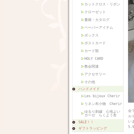
カットクロス・リボン
クローゼット
書籍・カタログ
ペーパーアイテム
ボックス
ポストカード
カード類
HOLY CARD
教会関連
アクセサリー
その他
ハンドメイド
Les bijoux Cherir
リネン布小物 Cherir
フ
会
ゆるり刺繍 心地よい
ガーゼ らくよう舎
ル
い
SALE！！
5.
ギフトラッピング