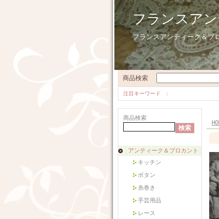
フランスアン
フランスアンティーク＆ブ
商品検索
注目キーワード
商品検索
HO
アンティーク＆ブロカント
キッチン
ボタン
糸巻き
手芸用品
レース