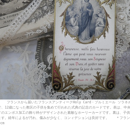
ランスから届いたフランスアンティークHoly Card・プルミエール ソラネル
で、12歳になった教区の子供を集めて行われた式典の記念のカードです。表は、中
ドのエンボス加工の飾り枠がデザインされた素敵なホーリーカードです。裏は、子供
ます。経年によるが汚れ、傷みが少なく、コンィデションは良好です。 ＊フラン
9cm