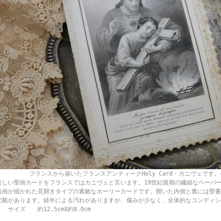
ランスから届いたフランスアンティークHoly Card・カニヴェです。
美しい聖画カードをフランスではカニヴェと言います。19世紀後期の繊細なペーパ
版画が描かれた見開きタイプの素敵なホーリーカードです。開いた内側と裏には聖書
記載があります。経年による汚れがありますが、傷みが少なく、全体的なコンディ
サイズ 約12.5cmX約8.0cm