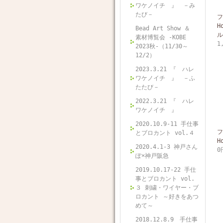
ワケノイチ 』 －み
たび－
フ
H
Bead Art Show ＆
ル
素材博覧会 -KOBE
1
2023秋-（11/30～
12/2）
2023.3.21 『 ハレ
ワケノイチ 』 －ふ
たたび－
2022.3.21 『 ハレ
ワケノイチ 』
2020.10.9-11 手仕事
フ
とブロカント vol.４
H
2020.4.1-3 神戸さん
0
ぽ×神戸阪急
2019.10.17-22 手仕
事とブロカント vol.
３ 刺繍・ワイヤー・ブ
ロカント ～好きをあつ
めて～
2018.12.8.9 手仕事