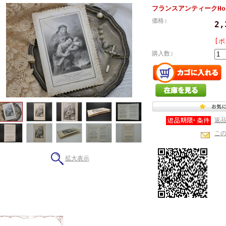
フランスアンティークHol
価格:
2
[ポ
購入数:
返
こ
拡大表示