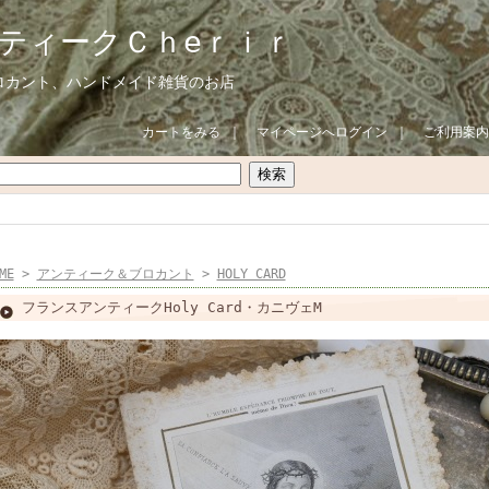
ティークＣｈeｒｉｒ
ロカント、ハンドメイド雑貨のお店
カートをみる
｜
マイページへログイン
｜
ご利用案内
ME
>
アンティーク＆ブロカント
>
HOLY CARD
フランスアンティークHoly Card・カニヴェM