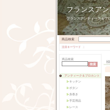
フランスアン
フランスアンティーク＆ブ
商品検索
注目キーワード
商品検索
HO
アンティーク＆ブロカント
キッチン
ボタン
糸巻き
手芸用品
レース