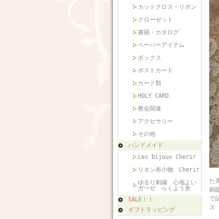
カットクロス・リボン
クローゼット
書籍・カタログ
ペーパーアイテム
ボックス
ポストカード
カード類
HOLY CARD
教会関連
アクセサリー
その他
ハンドメイド
Les bijoux Cherir
リネン布小物 Cherir
フ
た
ゆるり刺繍 心地よい
ガーゼ らくよう舎
銅
で
SALE！！
ス 
ギフトラッピング