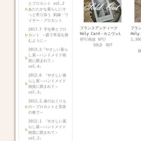
とブロカント vol.2
あたたかな暮らしにそ
っと寄り添う 刺繍・ワ
イヤー・ブロカント
フランスアンティーク
フラ
2017.7 手仕事とブロ
Holy Card・カニヴェL
Hol
カント ～庭で草花を摘
0円(税抜 0円)
2,30
むように～
SOLD OUT
2013.2『やさしい暮ら
し展～ハンドメイド雑
貨に囲まれて～
vol.4』
2012.6 『やさしい暮
らし展～ハンドメイド
雑貨に囲まれて～
vol.3』
2012.2.春のおくりも
の～ブロカントと音楽
の奏で～
2012.1 『やさしい暮
らし展～ハンドメイド
雑貨に囲まれて～
vol.2』