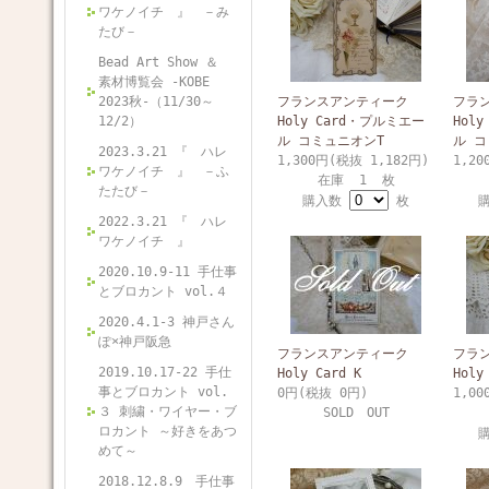
ワケノイチ 』 －み
たび－
Bead Art Show ＆
素材博覧会 -KOBE
2023秋-（11/30～
フランスアンティーク
フラ
12/2）
Holy Card・プルミエー
Hol
ル コミュニオンT
ル コ
2023.3.21 『 ハレ
1,300円(税抜 1,182円)
1,20
ワケノイチ 』 －ふ
在庫 1 枚
たたび－
購入数
枚
2022.3.21 『 ハレ
ワケノイチ 』
2020.10.9-11 手仕事
とブロカント vol.４
2020.4.1-3 神戸さん
ぽ×神戸阪急
フランスアンティーク
フラ
2019.10.17-22 手仕
Holy Card K
Holy
事とブロカント vol.
0円(税抜 0円)
1,00
３ 刺繍・ワイヤー・ブ
SOLD OUT
ロカント ～好きをあつ
めて～
2018.12.8.9 手仕事