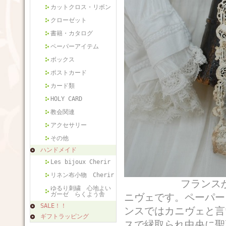
カットクロス・リボン
クローゼット
書籍・カタログ
ペーパーアイテム
ボックス
ポストカード
カード類
HOLY CARD
教会関連
アクセサリー
その他
ハンドメイド
Les bijoux Cherir
リネン布小物 Cherir
フランスから届いた
ゆるり刺繍 心地よい
ガーゼ らくよう舎
ニヴェです。ペーパー
SALE！！
ンスではカニヴェと言
ギフトラッピング
スで縁取られ中央に聖