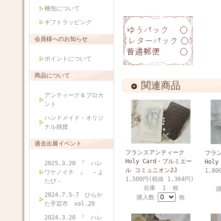
梱包について
ギフトラッピング
会員様へのお知らせ
ポイントについて
商品について
関連商品
アンティーク＆ブロカ
ント
ハンドメイド・オリジ
ナル雑貨
過去出展イベント
フランスアンティーク
フラ
Holy Card・プルミエー
Hol
2025.3.20 『 ハレ
ル コミュニオン2J
1,80
ワケノイチ 』 －よ
1,500円(税抜 1,364円)
たび－
在庫 1 枚
2024.7.5-7 ひらか
購入数
枚
た手芸市 vol.20
2024.3.20 『 ハレ