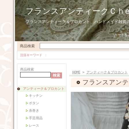
フランスアンティークＣｈ
フランスアンティーク＆ブロカント、ハンドメイド雑貨
カートを
商品検索
注目キーワード
商品検索
HOME
>
アンティーク＆ブロカント
フランスアンティ
アンティーク＆ブロカント
キッチン
ボタン
糸巻き
手芸用品
レース